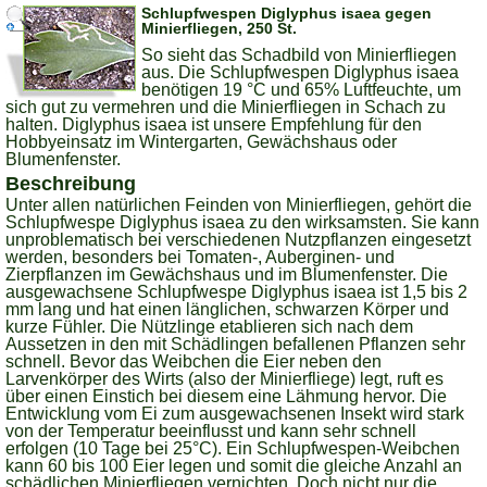
Schlupfwespen Diglyphus isaea gegen
Minierfliegen, 250 St.
So sieht das Schadbild von Minierfliegen
aus. Die Schlupfwespen Diglyphus isaea
benötigen 19 °C und 65% Luftfeuchte, um
sich gut zu vermehren und die Minierfliegen in Schach zu
halten. Diglyphus isaea ist unsere Empfehlung für den
Hobbyeinsatz im Wintergarten, Gewächshaus oder
Blumenfenster.
Beschreibung
Unter allen natürlichen Feinden von Minierfliegen, gehört die
Schlupfwespe Diglyphus isaea zu den wirksamsten. Sie kann
unproblematisch bei verschiedenen Nutzpflanzen eingesetzt
werden, besonders bei Tomaten-, Auberginen- und
Zierpflanzen im Gewächshaus und im Blumenfenster. Die
ausgewachsene Schlupfwespe Diglyphus isaea ist 1,5 bis 2
mm lang und hat einen länglichen, schwarzen Körper und
kurze Fühler. Die Nützlinge etablieren sich nach dem
Aussetzen in den mit Schädlingen befallenen Pflanzen sehr
schnell. Bevor das Weibchen die Eier neben den
Larvenkörper des Wirts (also der Minierfliege) legt, ruft es
über einen Einstich bei diesem eine Lähmung hervor. Die
Entwicklung vom Ei zum ausgewachsenen Insekt wird stark
von der Temperatur beeinflusst und kann sehr schnell
erfolgen (10 Tage bei 25°C). Ein Schlupfwespen-Weibchen
kann 60 bis 100 Eier legen und somit die gleiche Anzahl an
schädlichen Minierfliegen vernichten. Doch nicht nur die