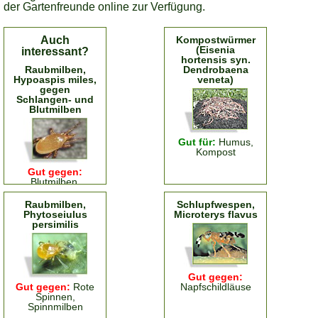
der Gartenfreunde online zur Verfügung.
Auch
Kompostwürmer
(Eisenia
interessant?
hortensis syn.
Raubmilben,
Dendrobaena
Hypoaspis miles,
veneta)
gegen
Schlangen- und
Blutmilben
Gut für:
Humus,
Kompost
Gut gegen:
Blutmilben,
Schlangenmilben
Raubmilben,
Schlupfwespen,
Phytoseiulus
Microterys flavus
persimilis
Gut gegen:
Gut gegen:
Rote
Napfschildläuse
Spinnen,
Spinnmilben