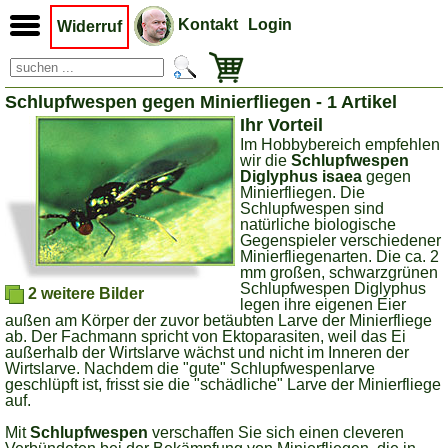
Kontakt
Login
Widerruf
Schlupfwespen gegen Minierfliegen - 1 Artikel
Ihr Vorteil
Im Hobbybereich empfehlen
wir die
Schlupfwespen
Diglyphus isaea
gegen
Minierfliegen. Die
Schlupfwespen sind
natürliche biologische
Gegenspieler verschiedener
Minierfliegenarten. Die ca. 2
mm großen, schwarzgrünen
Schlupfwespen Diglyphus
2 weitere Bilder
legen ihre eigenen Eier
außen am Körper der zuvor betäubten Larve der Minierfliege
ab. Der Fachmann spricht von Ektoparasiten, weil das Ei
außerhalb der Wirtslarve wächst und nicht im Inneren der
Wirtslarve. Nachdem die "gute" Schlupfwespenlarve
geschlüpft ist, frisst sie die "schädliche" Larve der Minierfliege
auf.
Mit
Schlupfwespen
verschaffen Sie sich einen cleveren