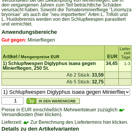
Verbündeten bei der Bekämpfung von Minierfliegen, die in
den vergangenen Jahren zum Teil beträchtliche Schäden
verursacht haben. Sowohl die Tomatenminierfliege "Liriomyza
bryoniae" als auch die "neu importierten" Arten L. Trifolii und
L. Huidobrensis werden von den Schlupfwespen parasitiert
und vernichtet.
Anwendungsbereiche
Gut gegen:
Minierfliegen
Liefer
zeit
Artikel /
EUR
Mengenpreise EUR
Tage
1) Schlupfwespen Diglyphus isaea gegen
34,45
1-3
Minierfliegen, 250 St.
Ab 2 Stück:
33,59
Ab 5 Stück:
32,75
Preise in EUR einschließlich Mehrwertsteuer zuzüglich
Versandkosten (hier klicken).
Lieferzeit:
Zur Berechnung des Liefertermins hier klicken.
Details zu den Artikelvarianten