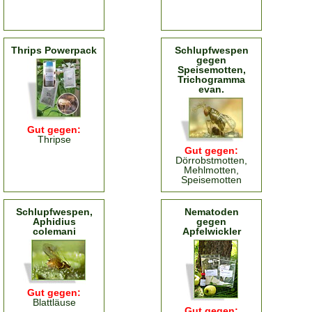
Thrips Powerpack
Schlupfwespen
gegen
Speisemotten,
Trichogramma
evan.
Gut gegen:
Thripse
Gut gegen:
Dörrobstmotten,
Mehlmotten,
Speisemotten
Schlupfwespen,
Nematoden
Aphidius
gegen
colemani
Apfelwickler
Gut gegen:
Blattläuse
Gut gegen: