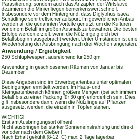
Parasitierung, sondern auch das Anzapfen der Wirtslarve
dezimieren die Minierfliegen bemerkenswert schnell.
Insbesondere vor dem Hintergrund, dass Diglyphus isaea
Schädlinge sehr treffsicher aufspürt. Im gewerblichen Anbau
werden all die genannten Vorteile genutzt, um die Kulturen
vor einem Befall im großen Ausmaß zu bewahren. Die besten
Erfolge werden erzielt, wenn die Nützlinge gleich bei
Befallsbeginn ausgebracht werden. Unter Umständen ist eine
Wiederholung der Ausbringung nach drei Wochen angeraten.
Anwendung / Ergiebigkeit
250 Schlupfwespen, ausreichend für 250 qm.
Anwendung in geschlossenen Räumen von Januar bis
Dezember.
Diese Angaben sind im Erwerbsgartenbau unter optimalen
Bedingungen ermittelt worden. Im Haus- und
Kleingartenbereich können größere Mengen (bei schlimmem
Befall bis zu einer Packung für 30 qm) erforderlich sein. Dies
gilt insbesondere dann, wenn die Nützlinge auf Pflanzen
ausgesetzt werden, die einzeln in Töpfen stehen.
WICHTIG!
Erst am Ausbringungsort öffnen!
Nicht ausbringen bei starker Sonneneinstrahlung und direkt
vor oder nach dem Gießen!
Nach Erhalt gekühlt (8-12 °C) max. 2 Tage lagerbar!