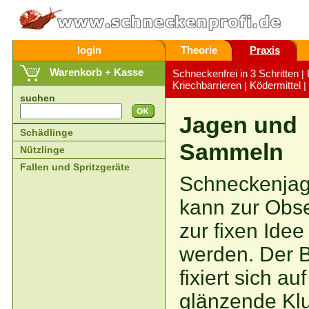
login
Theorie
Praxis
Warenkorb + Kasse
Schneckenfrei in 3 Schritten
|
Kriechbarrieren
Ködermittel
|
|
suchen
Jagen und
Schädlinge
Sammeln
Nützlinge
Fallen und Spritzgeräte
Schneckenja
kann zur Obse
zur fixen Idee 
werden. Der B
fixiert sich au
glänzende K