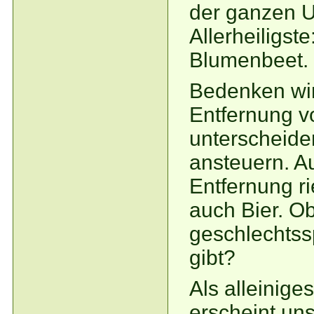
der ganzen U
Allerheiligs
Blumenbeet.
Bedenken wir
Entfernung v
unterscheide
ansteuern. A
Entfernung r
auch Bier. O
geschlechtss
gibt?
Als alleinige
erscheint uns 