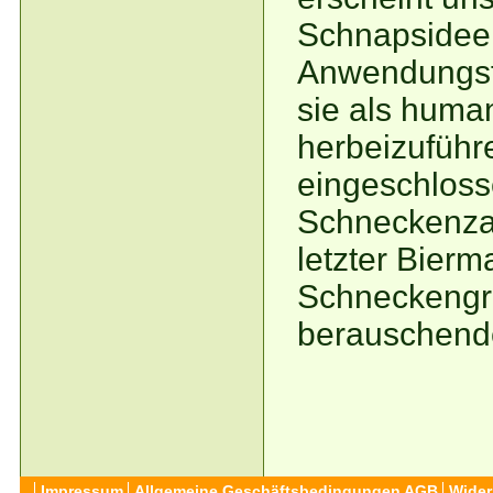
Schnapsidee.
Anwendungsfä
sie als human
herbeizuführ
eingeschlos
Schneckenzau
letzter Bierm
Schneckengrü
berauschend
Impressum
Allgemeine Geschäftsbedingungen AGB
Wider