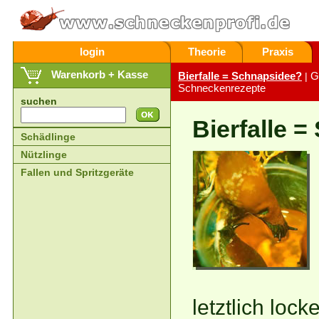
login
Theorie
Praxis
Warenkorb + Kasse
Bierfalle = Schnapsidee?
G
|
Schneckenrezepte
suchen
Bierfalle 
Schädlinge
Nützlinge
Fallen und Spritzgeräte
letztlich loc