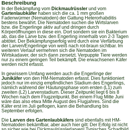
Beschreibung
In der Bekämpfung vom
Dickmaulrüssler
und vom
Gartenlaubkäfer
haben sich die ca. 1 mm großen
Fadenwürmer (Nematoden) der Gattung Heterorhabditis
bestens bewährt. Die Nematoden suchen die Wirtslarven
bzw. die Engerlinge aktiv auf und dringen durch
Körperöffnungen in diese ein. Dort sondern sie ein Bakterium
ab, das die Larve bzw. den Engerling innerhalb von 2-3 Tagen
abtötet. Der Bekämpfungserfolg wird durch eine Verfärbung
der Larven/Engerlinge von weiß nach rot-braun sichtbar. Im
weiteren Verlauf vermehren sich die Nematoden im
Wirtskadaver, der sich dann zersetzt. Verpuppte Tiere werden
nur zu einem geringen Teil bekämpft. Die erwachsenen Käfer
werden nicht erfasst.
In gewissem Umfang werden auch die Engerlinge der
Junikäfer
von den HM-Nematoden erfasst. Dies funktioniert
jedoch nur im einzig empfindlichen Stadium des Engerlings,
nämlich während der Häutungsphase vom ersten (L1) zum
zweiten (L2) Larvenstadium. Dieser Zeitpunkt liegt 6 bis 8
Wochen nach dem Flugzeitpunkt. Bei einem Flug Mitte Juni
wäre das also etwa Mitte August des Flugjahres. Sind die
Käfer erst im Juli geflogen, kann die Behandlung bis
September erfolgen.
Die
Larven des Gartenlaubkäfers
sind ebenfalls mit HM-
Nematoden bekämfbar, aber auch hier gilt: Der Erfolg ist nicht
so sicher wie bei Dickmaulrüsslerlarven! Typisches Schadbild