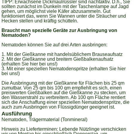
TIPP: Erwachsene Dickmaulrüssler sind nachtaktiv. D.h., Sie
sollten zunächst im Dunkeln mit der Taschenlampe auf Jagd
gehen, um möglichst viele Käfer abzusammeln. Gut
funktioniert das, wenn Sie Wannen unter die Sträucher und
Hecken stellen und kräftig schütteln.
Braucht man spezielle Geräte zur Ausbringung von
Nematoden?
Nematoden können Sie auf drei Arten ausbringen:
1. Mit der Gießkanne mit handelsüblichem Brauseaufsatz
2. Mit der Gießkanne und breitem Gießbalkenaufsatz
(erhalten Sie hier bei uns!)
3. Mit einer speziellen Nematodenspritze (erhalten Sie hier
bei uns!)
Die Ausbringung mit der Gießkanne für Flächen bis 25 qm
zumutbar. Von 25 qm bis 100 qm empfiehlt es sich, einen
preiswerten Gießbalken auf die Gießkanne zu stecken, um
den Wasserstrahl zu verbreitern. Ab 100 qm Fläche rentiert
sich die Anschaffung einer speziellen Nematodenspritze, die
auch zum Ausbringen von Flüssigdünger geeignet ist.
Ausführung
Nematoden, Trägermaterial (Tonmineral)
Hinweis zu Lieferterminen:
Lebende Nützlinge verschicken
wir von Montag bis einschließlich Donnerstag, um