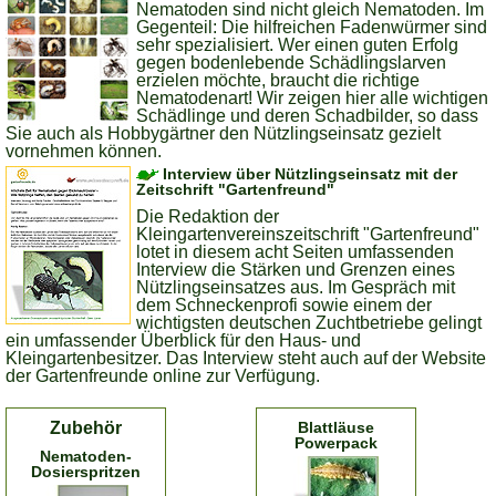
Nematoden sind nicht gleich Nematoden. Im
Gegenteil: Die hilfreichen Fadenwürmer sind
sehr spezialisiert. Wer einen guten Erfolg
gegen bodenlebende Schädlingslarven
erzielen möchte, braucht die richtige
Nematodenart! Wir zeigen hier alle wichtigen
Schädlinge und deren Schadbilder, so dass
Sie auch als Hobbygärtner den Nützlingseinsatz gezielt
vornehmen können.
Interview über Nützlingseinsatz mit der
Zeitschrift "Gartenfreund"
Die Redaktion der
Kleingartenvereinszeitschrift "Gartenfreund"
lotet in diesem acht Seiten umfassenden
Interview die Stärken und Grenzen eines
Nützlingseinsatzes aus. Im Gespräch mit
dem Schneckenprofi sowie einem der
wichtigsten deutschen Zuchtbetriebe gelingt
ein umfassender Überblick für den Haus- und
Kleingartenbesitzer. Das Interview steht auch auf der Website
der Gartenfreunde online zur Verfügung.
Zubehör
Blattläuse
Powerpack
Nematoden-
Dosierspritzen