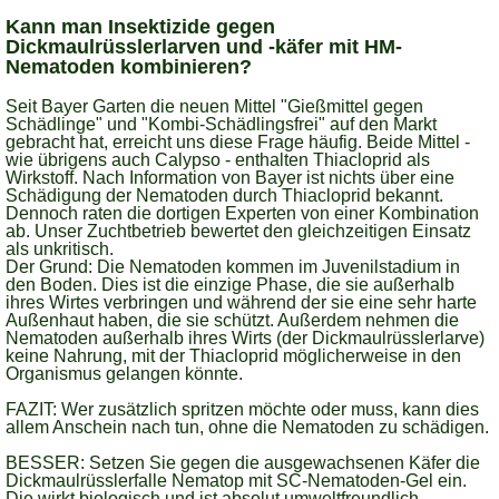
Kann man Insektizide gegen
Dickmaulrüsslerlarven und -käfer mit HM-
Nematoden kombinieren?
Seit Bayer Garten die neuen Mittel "Gießmittel gegen
Schädlinge" und "Kombi-Schädlingsfrei" auf den Markt
gebracht hat, erreicht uns diese Frage häufig. Beide Mittel -
wie übrigens auch Calypso - enthalten Thiacloprid als
Wirkstoff. Nach Information von Bayer ist nichts über eine
Schädigung der Nematoden durch Thiacloprid bekannt.
Dennoch raten die dortigen Experten von einer Kombination
ab. Unser Zuchtbetrieb bewertet den gleichzeitigen Einsatz
als unkritisch.
Der Grund: Die Nematoden kommen im Juvenilstadium in
den Boden. Dies ist die einzige Phase, die sie außerhalb
ihres Wirtes verbringen und während der sie eine sehr harte
Außenhaut haben, die sie schützt. Außerdem nehmen die
Nematoden außerhalb ihres Wirts (der Dickmaulrüsslerlarve)
keine Nahrung, mit der Thiacloprid möglicherweise in den
Organismus gelangen könnte.
FAZIT: Wer zusätzlich spritzen möchte oder muss, kann dies
allem Anschein nach tun, ohne die Nematoden zu schädigen.
BESSER: Setzen Sie gegen die ausgewachsenen Käfer die
Dickmaulrüsslerfalle Nematop mit SC-Nematoden-Gel ein.
Die wirkt biologisch und ist absolut umweltfreundlich.