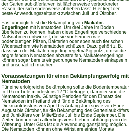
der Gartenlaubkäferlarven ist flächenweise vertrockneter
Rasen, der sich sodenweise abheben lässt. Hier liegt der
beste Anwendungszeitpunkt zwischen Juli und Oktober.
Fast unmöglich ist die Bekämpfung von
Maikäfer-
Engerlingen
mit Nematoden. Um drei Jahre im Boden
überleben zu können, haben diese Engerlinge verschiedene
Maßnahmen entwickelt, die sie vor Feinden wie
bodenbürtigen Pilzen, Bakterien oder eben auch tierischen
Widersachern wie Nematoden schützen. Dazu gehört z. B.,
dass sich der Maikäferengerling regelmäßig putzt, um so die
angreifenden Nematoden abzustreifen. Maikäferengerlinge
können sogar bereits eingedrungene Nematoden einkapseln
und unschädlich machen.
Voraussetzungen für einen Bekämpfungserfolg mit
Nematoden
Für eine erfolgreiche Bekämpfung sollte die Bodentemperatur
in 10 cm Tiefe mindestens 12 °C betragen, darunter sind die
Nematoden inaktiv. Günstige Perioden für den Einsatz der
Nematoden im Freiland sind für die Bekämpfung des
Dickmaulrüsslers von April bis Anfang Juni sowie von Ende
August bis Oktober, für die Bekämpfung des Gartenlaubkäfers
und Junikäfers von Mitte/Ende Juli bis Ende September. Die
Zeiten können sich allerdings verschieben, abhängig von der
Witterung. Unter Glas ist die Anwendung ganzjährig möglich.
Die Nematoden können ohne Wirtstiere einige Monate