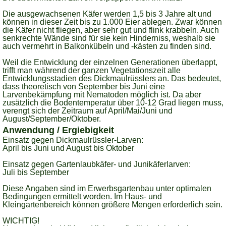
Die ausgewachsenen Käfer werden 1,5 bis 3 Jahre alt und
können in dieser Zeit bis zu 1.000 Eier ablegen. Zwar können
die Käfer nicht fliegen, aber sehr gut und flink krabbeln. Auch
senkrechte Wände sind für sie kein Hinderniss, weshalb sie
auch vermehrt in Balkonkübeln und -kästen zu finden sind.
Weil die Entwicklung der einzelnen Generationen überlappt,
trifft man während der ganzen Vegetationszeit alle
Entwicklungsstadien des Dickmaulrüsslers an. Das bedeutet,
dass theoretisch von September bis Juni eine
Larvenbekämpfung mit Nematoden möglich ist. Da aber
zusätzlich die Bodentemperatur über 10-12 Grad liegen muss,
verengt sich der Zeitraum auf April/Mai/Juni und
August/September/Oktober.
Anwendung / Ergiebigkeit
Einsatz gegen Dickmaulrüssler-Larven:
April bis Juni und August bis Oktober
Einsatz gegen Gartenlaubkäfer- und Junikäferlarven:
Juli bis September
Diese Angaben sind im Erwerbsgartenbau unter optimalen
Bedingungen ermittelt worden. Im Haus- und
Kleingartenbereich können größere Mengen erforderlich sein.
WICHTIG!