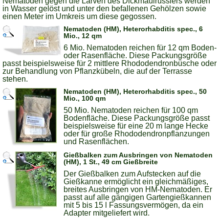
Nematoden gegen die Larven des Dickmaulrüsslers werden
in Wasser gelöst und unter den befallenen Gehölzen sowie
einen Meter im Umkreis um diese gegossen.
Nematoden (HM), Heterorhabditis spec., 6
Mio., 12 qm
6 Mio. Nematoden reichen für 12 qm Boden-
oder Rasenfläche. Diese Packungsgröße
passt beispielsweise für 2 mittlere Rhododendronbüsche oder
zur Behandlung von Pflanzkübeln, die auf der Terrasse
stehen.
Nematoden (HM), Heterorhabditis spec., 50
Mio., 100 qm
50 Mio. Nematoden reichen für 100 qm
Bodenfläche. Diese Packungsgröße passt
beispielsweise für eine 20 m lange Hecke
oder für große Rhododendronpflanzungen
und Rasenflächen.
Gießbalken zum Ausbringen von Nematoden
(HM), 1 St., 49 cm Gießbreite
Der Gießbalken zum Aufstecken auf die
Gießkanne ermöglicht ein gleichmäßiges,
breites Ausbringen von HM-Nematoden. Er
passt auf alle gängigen Gartengießkannen
mit 5 bis 15 l Fassungsvermögen, da ein
Adapter mitgeliefert wird.