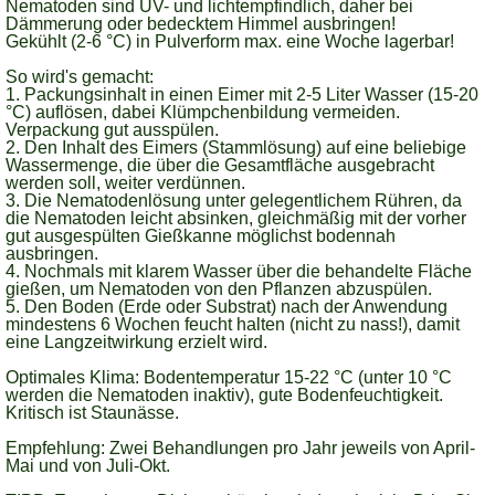
Nematoden sind UV- und lichtempfindlich, daher bei
Dämmerung oder bedecktem Himmel ausbringen!
Gekühlt (2-6 °C) in Pulverform max. eine Woche lagerbar!
So wird's gemacht:
1. Packungsinhalt in einen Eimer mit 2-5 Liter Wasser (15-20
°C) auflösen, dabei Klümpchenbildung vermeiden.
Verpackung gut ausspülen.
2. Den Inhalt des Eimers (Stammlösung) auf eine beliebige
Wassermenge, die über die Gesamtfläche ausgebracht
werden soll, weiter verdünnen.
3. Die Nematodenlösung unter gelegentlichem Rühren, da
die Nematoden leicht absinken, gleichmäßig mit der vorher
gut ausgespülten Gießkanne möglichst bodennah
ausbringen.
4. Nochmals mit klarem Wasser über die behandelte Fläche
gießen, um Nematoden von den Pflanzen abzuspülen.
5. Den Boden (Erde oder Substrat) nach der Anwendung
mindestens 6 Wochen feucht halten (nicht zu nass!), damit
eine Langzeitwirkung erzielt wird.
Optimales Klima: Bodentemperatur 15-22 °C (unter 10 °C
werden die Nematoden inaktiv), gute Bodenfeuchtigkeit.
Kritisch ist Staunässe.
Empfehlung: Zwei Behandlungen pro Jahr jeweils von April-
Mai und von Juli-Okt.