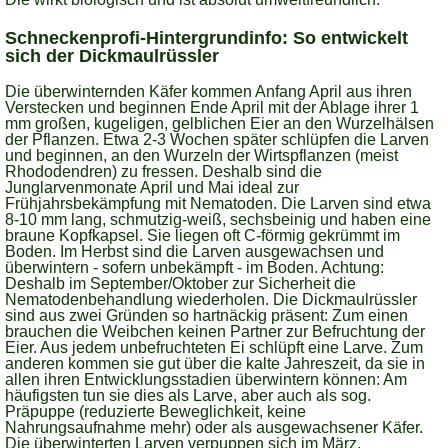
Schneckenprofi-Hintergrundinfo: So entwickelt
sich der Dickmaulrüssler
Die überwinternden Käfer kommen Anfang April aus ihren
Verstecken und beginnen Ende April mit der Ablage ihrer 1
mm großen, kugeligen, gelblichen Eier an den Wurzelhälsen
der Pflanzen. Etwa 2-3 Wochen später schlüpfen die Larven
und beginnen, an den Wurzeln der Wirtspflanzen (meist
Rhododendren) zu fressen. Deshalb sind die
Junglarvenmonate April und Mai ideal zur
Frühjahrsbekämpfung mit Nematoden. Die Larven sind etwa
8-10 mm lang, schmutzig-weiß, sechsbeinig und haben eine
braune Kopfkapsel. Sie liegen oft C-förmig gekrümmt im
Boden. Im Herbst sind die Larven ausgewachsen und
überwintern - sofern unbekämpft - im Boden. Achtung:
Deshalb im September/Oktober zur Sicherheit die
Nematodenbehandlung wiederholen. Die Dickmaulrüssler
sind aus zwei Gründen so hartnäckig präsent: Zum einen
brauchen die Weibchen keinen Partner zur Befruchtung der
Eier. Aus jedem unbefruchteten Ei schlüpft eine Larve. Zum
anderen kommen sie gut über die kalte Jahreszeit, da sie in
allen ihren Entwicklungsstadien überwintern können: Am
häufigsten tun sie dies als Larve, aber auch als sog.
Präpuppe (reduzierte Beweglichkeit, keine
Nahrungsaufnahme mehr) oder als ausgewachsener Käfer.
Die überwinterten Larven verpuppen sich im März.