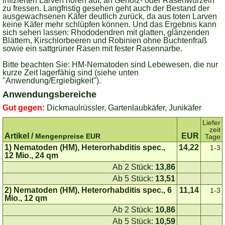
infizierten Larven hören auf, an Gehölz- oder Rasenwurzeln
zu fressen. Langfristig gesehen geht auch der Bestand der
ausgewachsenen Käfer deutlich zurück, da aus toten Larven
keine Käfer mehr schlüpfen können. Und das Ergebnis kann
sich sehen lassen: Rhododendren mit glatten, glänzenden
Blättern, Kirschlorbeeren und Robinien ohne Buchtenfraß
sowie ein sattgrüner Rasen mit fester Rasennarbe.
Bitte beachten Sie: HM-Nematoden sind Lebewesen, die nur
kurze Zeit lagerfähig sind (siehe unten
"Anwendung/Ergiebigkeit").
Anwendungsbereiche
Gut gegen:
Dickmaulrüssler, Gartenlaubkäfer, Junikäfer
Liefer
zeit
Artikel /
EUR
Mengenpreise EUR
Tage
1) Nematoden (HM), Heterorhabditis spec.,
14,22
1-3
12 Mio., 24 qm
Ab 2 Stück:
13,86
Ab 5 Stück:
13,51
2) Nematoden (HM), Heterorhabditis spec., 6
11,14
1-3
Mio., 12 qm
Ab 2 Stück:
10,86
Ab 5 Stück:
10,59