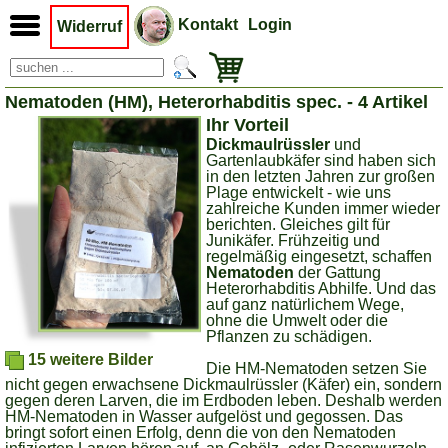
Kontakt
Login
Widerruf
Nematoden (HM), Heterorhabditis spec. - 4 Artikel
Ihr Vorteil
Dickmaulrüssler
und
Gartenlaubkäfer sind haben sich
in den letzten Jahren zur großen
Plage entwickelt - wie uns
zahlreiche Kunden immer wieder
berichten. Gleiches gilt für
Junikäfer. Frühzeitig und
regelmäßig eingesetzt, schaffen
Nematoden
der Gattung
Heterorhabditis Abhilfe. Und das
auf ganz natürlichem Wege,
ohne die Umwelt oder die
Pflanzen zu schädigen.
15 weitere Bilder
Die HM-Nematoden setzen Sie
nicht gegen erwachsene Dickmaulrüssler (Käfer) ein, sondern
gegen deren Larven, die im Erdboden leben. Deshalb werden
HM-Nematoden in Wasser aufgelöst und gegossen. Das
bringt sofort einen Erfolg, denn die von den Nematoden