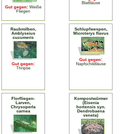
Blattläuse
Gut gegen:
Weiße
Fliegen
Raubmilben,
Schlupfwespen,
Amblyseius
Microterys flavus
cucumeris
Gut gegen:
Gut gegen:
Napfschildläuse
Thripse
Florfliegen-
Kompostwürmer
Larven,
(Eisenia
Chrysoperla
hortensis syn.
carnea
Dendrobaena
veneta)