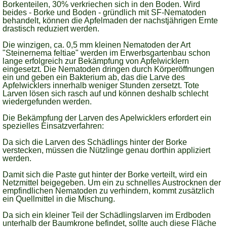
Borkenteilen, 30% verkriechen sich in den Boden. Wird
beides - Borke und Boden - gründlich mit SF-Nematoden
behandelt, können die Apfelmaden der nachstjährigen Ernte
drastisch reduziert werden.
Die winzigen, ca. 0,5 mm kleinen Nematoden der Art
"Steinernema feltiae" werden im Erwerbsgartenbau schon
lange erfolgreich zur Bekämpfung von Apfelwicklern
eingesetzt. Die Nematoden dringen durch Körperöffnungen
ein und geben ein Bakterium ab, das die Larve des
Apfelwicklers innerhalb weniger Stunden zersetzt. Tote
Larven lösen sich rasch auf und können deshalb schlecht
wiedergefunden werden.
Die Bekämpfung der Larven des Apelwicklers erfordert ein
spezielles Einsatzverfahren:
Da sich die Larven des Schädlings hinter der Borke
verstecken, müssen die Nützlinge genau dorthin appliziert
werden.
Damit sich die Paste gut hinter der Borke verteilt, wird ein
Netzmittel beigegeben. Um ein zu schnelles Austrocknen der
empfindlichen Nematoden zu verhindern, kommt zusätzlich
ein Quellmittel in die Mischung.
Da sich ein kleiner Teil der Schädlingslarven im Erdboden
unterhalb der Baumkrone befindet, sollte auch diese Fläche