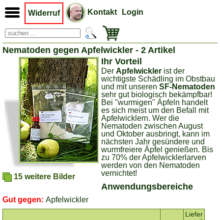
Kontakt
Login
Widerruf
Nematoden gegen Apfelwickler - 2 Artikel
Ihr Vorteil
Der
Apfelwickler
ist der
wichtigste Schädling im Obstbau
und mit unseren
SF-Nematoden
sehr gut biologisch bekämpfbar!
Bei "wurmigen" Äpfeln handelt
es sich meist um den Befall mit
Apfelwicklern. Wer die
Nematoden zwischen August
und Oktober ausbringt, kann im
nächsten Jahr gesündere und
wurmfreiere Äpfel genießen. Bis
zu 70% der Apfelwicklerlarven
werden von den Nematoden
vernichtet!
15 weitere Bilder
Anwendungsbereiche
Gut gegen:
Apfelwickler
Liefer