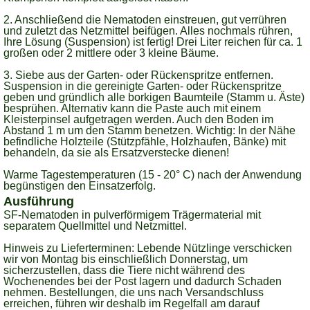
2. Anschließend die Nematoden einstreuen, gut verrühren
und zuletzt das Netzmittel beifügen. Alles nochmals rühren,
Ihre Lösung (Suspension) ist fertig! Drei Liter reichen für ca. 1
großen oder 2 mittlere oder 3 kleine Bäume.
3. Siebe aus der Garten- oder Rückenspritze entfernen.
Suspension in die gereinigte Garten- oder Rückenspritze
geben und gründlich alle borkigen Baumteile (Stamm u. Äste)
besprühen. Alternativ kann die Paste auch mit einem
Kleisterpinsel aufgetragen werden. Auch den Boden im
Abstand 1 m um den Stamm benetzen. Wichtig: In der Nähe
befindliche Holzteile (Stützpfähle, Holzhaufen, Bänke) mit
behandeln, da sie als Ersatzverstecke dienen!
Warme Tagestemperaturen (15 - 20° C) nach der Anwendung
begünstigen den Einsatzerfolg.
Ausführung
SF-Nematoden in pulverförmigem Trägermaterial mit
separatem Quellmittel und Netzmittel.
Hinweis zu Lieferterminen:
Lebende Nützlinge verschicken
wir von Montag bis einschließlich Donnerstag, um
sicherzustellen, dass die Tiere nicht während des
Wochenendes bei der Post lagern und dadurch Schaden
nehmen. Bestellungen, die uns nach Versandschluss
erreichen, führen wir deshalb im Regelfall am darauf