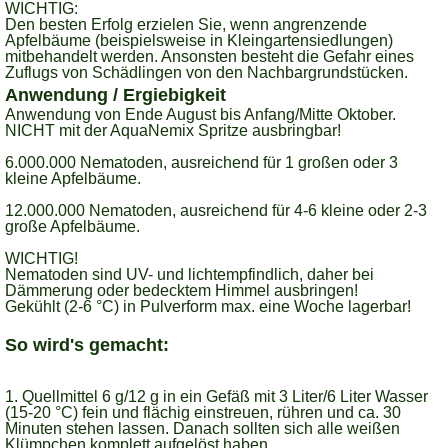
WICHTIG:
Den besten Erfolg erzielen Sie, wenn angrenzende
Apfelbäume (beispielsweise in Kleingartensiedlungen)
mitbehandelt werden. Ansonsten besteht die Gefahr eines
Zuflugs von Schädlingen von den Nachbargrundstücken.
Anwendung / Ergiebigkeit
Anwendung von Ende August bis Anfang/Mitte Oktober.
NICHT mit der AquaNemix Spritze ausbringbar!
6.000.000 Nematoden, ausreichend für 1 großen oder 3
kleine Apfelbäume.
12.000.000 Nematoden, ausreichend für 4-6 kleine oder 2-3
große Apfelbäume.
WICHTIG!
Nematoden sind UV- und lichtempfindlich, daher bei
Dämmerung oder bedecktem Himmel ausbringen!
Gekühlt (2-6 °C) in Pulverform max. eine Woche lagerbar!
So wird's gemacht:
1. Quellmittel 6 g/12 g in ein Gefäß mit 3 Liter/6 Liter Wasser
(15-20 °C) fein und flächig einstreuen, rühren und ca. 30
Minuten stehen lassen. Danach sollten sich alle weißen
Klümpchen komplett aufgelöst haben.