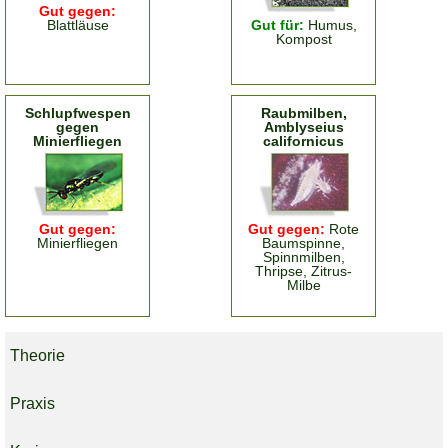
Gut gegen:
Blattläuse
Gut für:
Humus,
Kompost
Schlupfwespen
Raubmilben,
gegen
Amblyseius
Minierfliegen
californicus
Gut gegen:
Gut gegen:
Rote
Minierfliegen
Baumspinne,
Spinnmilben,
Thripse, Zitrus-
Milbe
Theorie
Praxis