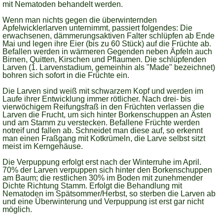
mit Nematoden behandelt werden.
Wenn man nichts gegen die überwinternden
Apfelwicklerlarven unternimmt, passiert folgendes: Die
erwachsenen, dämmerungsaktiven Falter schlüpfen ab Ende
Mai und legen ihre Eier (bis zu 60 Stück) auf die Früchte ab.
Befallen werden in wärmeren Gegenden neben Äpfeln auch
Birnen, Quitten, Kirschen und Pflaumen. Die schlüpfenden
Larven (1. Larvenstadium, gemeinhin als "Made" bezeichnet)
bohren sich sofort in die Früchte ein.
Die Larven sind weiß mit schwarzem Kopf und werden im
Laufe ihrer Entwicklung immer rötlicher. Nach drei- bis
vierwöchigem Reifungsfraß in den Früchten verlassen die
Larven die Frucht, um sich hinter Borkenschuppen an Ästen
und am Stamm zu verstecken. Befallene Früchte werden
notreif und fallen ab. Schneidet man diese auf, so erkennt
man einen Fraßgang mit Kotkrümeln, die Larve selbst sitzt
meist im Kerngehäuse.
Die Verpuppung erfolgt erst nach der Winterruhe im April.
70% der Larven verpuppen sich hinter den Borkenschuppen
am Baum; die restlichen 30% im Boden mit zunehmender
Dichte Richtung Stamm. Erfolgt die Behandlung mit
Nematoden im Spätsommer/Herbst, so sterben die Larven ab
und eine Überwinterung und Verpuppung ist erst gar nicht
möglich.