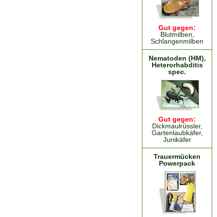
Gut gegen:
Blutmilben,
Schlangenmilben
Nematoden (HM),
Heterorhabditis
spec.
Gut gegen:
Dickmaulrüssler,
Gartenlaubkäfer,
Junikäfer
Trauermücken
Powerpack