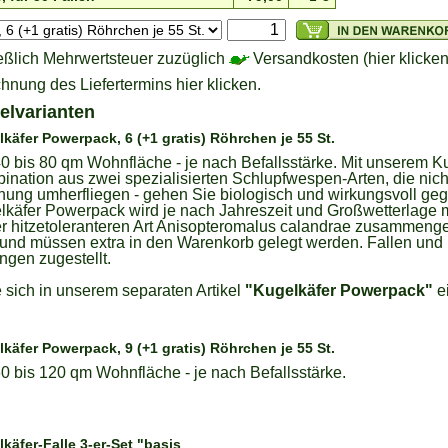
eßlich Mehrwertsteuer zuzüglich
Versandkosten (hier klicken
hnung des Liefertermins hier klicken.
kelvarianten
käfer Powerpack, 6 (+1 gratis) Röhrchen je 55 St.
40 bis 80 qm Wohnfläche - je nach Befallsstärke. Mit unserem K
ination aus zwei spezialisierten Schlupfwespen-Arten, die nich
ung umherfliegen - gehen Sie biologisch und wirkungsvoll ge
lkäfer Powerpack wird je nach Jahreszeit und Großwetterlage m
r hitzetoleranteren Art Anisopteromalus calandrae zusammenge
und müssen extra in den Warenkorb gelegt werden. Fallen un
ungen zugestellt.
e sich in unserem separaten Artikel
"Kugelkäfer Powerpack"
ei
käfer Powerpack, 9 (+1 gratis) Röhrchen je 55 St.
60 bis 120 qm Wohnfläche - je nach Befallsstärke.
käfer-Falle 3-er-Set "basis