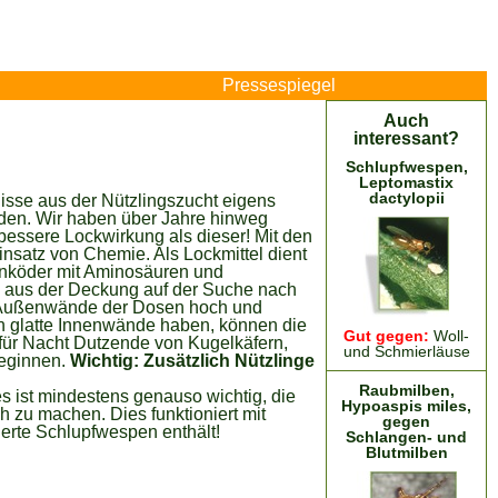
Pressespiegel
Auch
interessant?
Schlupfwespen,
Leptomastix
dactylopii
nisse aus der Nützlingszucht eigens
den. Wir haben über Jahre hinweg
 bessere Lockwirkung als dieser! Mit den
nsatz von Chemie. Als Lockmittel dient
atinköder mit Aminosäuren und
n aus der Deckung auf der Suche nach
n Außenwände der Dosen hoch und
en glatte Innenwände haben, können die
Gut gegen:
Woll-
für Nacht Dutzende von Kugelkäfern,
und Schmierläuse
beginnen.
Wichtig: Zusätzlich Nützlinge
Raubmilben,
 es ist mindestens genauso wichtig, die
Hypoaspis miles,
 zu machen. Dies funktioniert mit
gegen
erte Schlupfwespen enthält!
Schlangen- und
Blutmilben