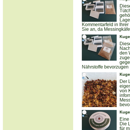
Diese
Tütch
gehö
Lage
Kommentarfeld in Ihrer
Sie an, da Messingkäfe
Kugel
Diese
Nach
den 
zuges
gege
Nährstoffe bevorzugen 
Kugel
Der L
eigen
von 
info
Mess
bevo
Kugel
Eine 
Die 
für m