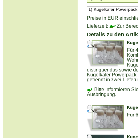
Preise in EUR einschli
Lieferzeit:
Zur Berec
Details zu den Arti
Kugel
Für 
Komb
Wohn
Kuge
distinguendus sowie de
Kugelkäfer Powerpack 
getrennt in zwei Liefer
Bitte informieren Si
Ausbringung.
Kugel
Für 
Kugel