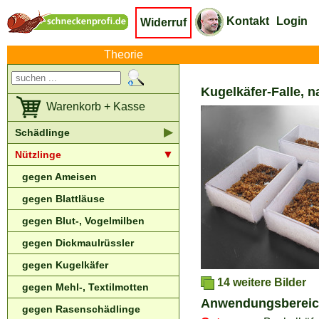
Kontakt
Login
Widerruf
Theorie
Kugelkäfer-Falle, na
Warenkorb + Kasse
▶
Schädlinge
▼
Nützlinge
gegen Ameisen
gegen Blattläuse
gegen Blut-, Vogelmilben
gegen Dickmaulrüssler
gegen Kugelkäfer
14 weitere Bilder
gegen Mehl-, Textilmotten
Anwendungsberei
gegen Rasenschädlinge