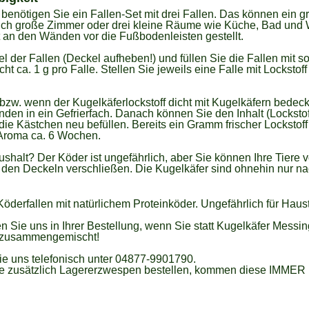
benötigen Sie ein Fallen-Set mit drei Fallen. Das können ein 
tlich große Zimmer oder drei kleine Räume wie Küche, Bad und
lt an den Wänden vor die Fußbodenleisten gestellt.
l der Fallen (Deckel aufheben!) und füllen Sie die Fallen mit s
cht ca. 1 g pro Falle. Stellen Sie jeweils eine Falle mit Locksto
, bzw. wenn der Kugelkäferlockstoff dicht mit Kugelkäfern bedeck
nden in ein Gefrierfach. Danach können Sie den Inhalt (Lockstof
ie Kästchen neu befüllen. Bereits ein Gramm frischer Lockstoff 
n Aroma ca. 6 Wochen.
shalt? Der Köder ist ungefährlich, aber Sie können Ihre Tiere
 den Deckeln verschließen. Die Kugelkäfer sind ohnehin nur nac
 Köderfallen mit natürlichem Proteinköder. Ungefährlich für Haust
ren Sie uns in Ihrer Bestellung, wenn Sie statt Kugelkäfer Mess
s zusammengemischt!
ie uns telefonisch unter 04877-9901790.
e zusätzlich Lagererzwespen bestellen, kommen diese IMMER in