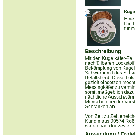
Kugel
Eine 
Die 
für m
Beschreibung
Mit den Kugelkäfer-Fal
nachfüllbaren Lockstoff
Bekämpfung von Kugelkä
Schwerpunkt des Schädl
Befallsherd. Diese Lok
gezielt einsetzen möch
Messingkäfer zu vermin
somit maßgeblich dazu 
nächtliche Ausschwärme
Menschen bei der Vorst
Schränken ab.
Von Zeit zu Zeit errei
Kundin aus 90574 Roßta
waren nach kürzester Zei
Anwendung / Ergieb