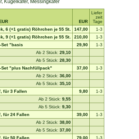
r, Kugelkäfer, Messingkäfer
Liefer
zeit
 EUR
EUR
Tage
, 6 (+1 gratis) Röhrchen je 55 St.
147,00
1-3
, 9 (+1 gratis) Röhrchen je 55 St.
210,00
1-3
r-Set "basis
29,90
1-3
Ab 2 Stück:
29,10
Ab 5 Stück:
28,30
r-Set "plus Nachfüllpack"
37,00
1-3
Ab 2 Stück:
36,00
Ab 5 Stück:
35,10
, für 3 Fallen
9,80
1-3
Ab 2 Stück:
9,55
Ab 5 Stück:
9,30
, für 24 Fallen
39,00
1-3
Ab 2 Stück:
38,00
Ab 5 Stück:
37,00
, für 50 Fallen
79,00
1-3