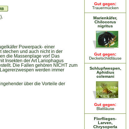
Gut gegen:
Trauermücken
).
Marienkäfer,
Chilocorus
nigritus
ugelkäfer Powerpack- einer
t stechen und auch nicht in der
Gut gegen:
gen die Massenplage vor! Das
Deckelschildläuse
it Insekten der Art Lariophagus
stellt. Die Fallen gehören NICHT zum
Schlupfwespen,
d Lagererzwespen werden immer
Aphidius
colemani
ngehender über die Vorteile der
Gut gegen:
Blattläuse
Florfliegen-
Larven,
Chrysoperla