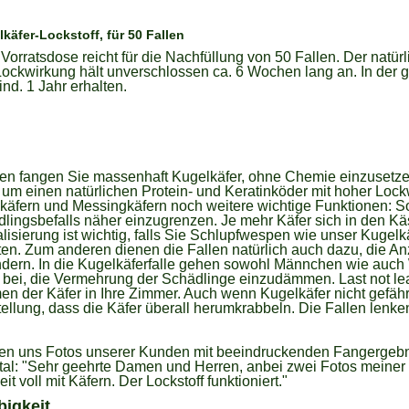
käfer-Lockstoff, für 50 Fallen
Vorratsdose reicht für die Nachfüllung von 50 Fallen. Der natür
Lockwirkung hält unverschlossen ca. 6 Wochen lang an. In der 
ind. 1 Jahr erhalten.
len fangen Sie massenhaft Kugelkäfer, ohne Chemie einzusetze
 um einen natürlichen Protein- und Keratinköder mit hoher Lock
fern und Messingkäfern noch weitere wichtige Funktionen: So
ingsbefalls näher einzugrenzen. Je mehr Käfer sich in den Kä
alisierung ist wichtig, falls Sie Schlupfwespen wie unser Kug
ten. Zum anderen dienen die Fallen natürlich auch dazu, die 
dern. In die Kugelkäferfalle gehen sowohl Männchen wie auch W
bei, die Vermehrung der Schädlinge einzudämmen. Last not leas
n der Käfer in Ihre Zimmer. Auch wenn Kugelkäfer nicht gefährl
ellung, dass die Käfer überall herumkrabbeln. Die Fallen lenke
chen uns Fotos unserer Kunden mit beeindruckenden Fangergebni
l: "Sehr geehrte Damen und Herren, anbei zwei Fotos meiner gu
t voll mit Käfern. Der Lockstoff funktioniert."
igkeit