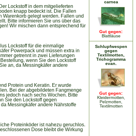
carnea
 Der Lockstoff in dem mitgelieferten
nboden knapp bedeckt ist. Die Fallen
 Warenkorb gelegt werden. Fallen und
t. Bitte informieren Sie uns über das
igen! Wir mischen dann entsprechend für
Gut gegen:
Blattläuse
plus Lockstoff für die einmalige
Schlupfwespen
lkäfer Powerpack und müssen extra in
gegen
Textilmotten,
mmer getrennt in zwei Lieferungen
Trichogramma
r Bestellung, wenn Sie den Lockstoff
evan.
Sie an, da Messingkäfer andere
gend Protein und Keratin. Er wurde
Fallen. Bei der abgebildeten Fangmenge
Gut gegen:
ens jedoch nach sechs Wochen. Bitte
Kleidermotten,
nn Sie den Lockstoff gegen
Pelzmotten,
 da Messingkäfer andere Nährstoffe
Textilmotten
rliche Proteinköder ist nahezu geruchlos.
geschlossenen Dose bleibt die Wirkung