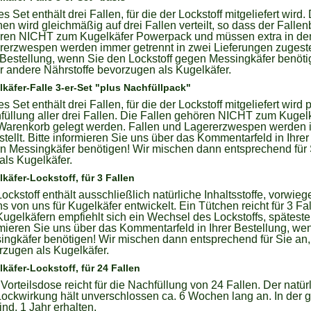
s Set enthält drei Fallen, für die der Lockstoff mitgeliefert wird.
en wird gleichmäßig auf drei Fallen verteilt, so dass der Falle
ren NICHT zum Kugelkäfer Powerpack und müssen extra in den
rerzwespen werden immer getrennt in zwei Lieferungen zugestell
 Bestellung, wenn Sie den Lockstoff gegen Messingkäfer benöt
r andere Nährstoffe bevorzugen als Kugelkäfer.
käfer-Falle 3-er-Set "plus Nachfüllpack"
s Set enthält drei Fallen, für die der Lockstoff mitgeliefert wird 
füllung aller drei Fallen. Die Fallen gehören NICHT zum Kuge
Warenkorb gelegt werden. Fallen und Lagererzwespen werden i
tellt. Bitte informieren Sie uns über das Kommentarfeld in Ihre
n Messingkäfer benötigen! Wir mischen dann entsprechend für 
als Kugelkäfer.
käfer-Lockstoff, für 3 Fallen
ockstoff enthält ausschließlich natürliche Inhaltsstoffe, vorwie
s von uns für Kugelkäfer entwickelt. Ein Tütchen reicht für 3 
Kugelkäfern empfiehlt sich ein Wechsel des Lockstoffs, spätest
rmieren Sie uns über das Kommentarfeld in Ihrer Bestellung, we
ingkäfer benötigen! Wir mischen dann entsprechend für Sie an,
rzugen als Kugelkäfer.
käfer-Lockstoff, für 24 Fallen
Vorteilsdose reicht für die Nachfüllung von 24 Fallen. Der natü
Lockwirkung hält unverschlossen ca. 6 Wochen lang an. In der 
ind. 1 Jahr erhalten.