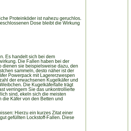
liche Proteinköder ist nahezu geruchlos.
geschlossenen Dose bleibt die Wirkung
n. Es handelt sich bei dem
wirkung. Die Fallen haben bei der
 dienen sie beispielsweise dazu, den
stchen sammeln, desto näher ist der
elkäfer Powerpack mit Lagererzwespen
Anzahl der erwachsenen Kugelkäfer und
eibchen. Die Kugelkäferfalle trägt
t verringern Sie das unkontrollierte
ich sind, ekeln sich die meisten
n die Käfer von den Betten und
ssen: Hierzu ein kurzes Zitat einer
t gefüllten Lockstoff-Fallen. Diese