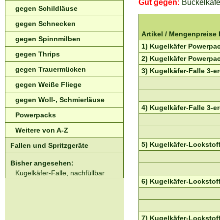
Gut gegen:
Buckelkäfe
gegen Schildläuse
gegen Schnecken
Artikel /
Mengenpreise
gegen Spinnmilben
1) Kugelkäfer Powerpack
gegen Thrips
2) Kugelkäfer Powerpack
gegen Trauermücken
3) Kugelkäfer-Falle 3-e
gegen Weiße Fliege
gegen Woll-, Schmierläuse
4) Kugelkäfer-Falle 3-e
Powerpacks
Weitere von A-Z
5) Kugelkäfer-Lockstoff
Fallen und Spritzgeräte
Bisher angesehen:
Kugelkäfer-Falle, nachfüllbar
6) Kugelkäfer-Lockstoff
7) Kugelkäfer-Lockstoff