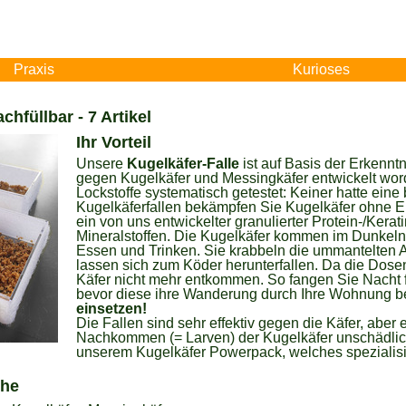
Praxis
Kurioses
chfüllbar - 7 Artikel
Ihr Vorteil
Unsere
Kugelkäfer-Falle
ist auf Basis der Erkennt
gegen Kugelkäfer und Messingkäfer entwickelt wor
Lockstoffe systematisch getestet: Keiner hatte eine
Kugelkäferfallen bekämpfen Sie Kugelkäfer ohne Ei
ein von uns entwickelter granulierter Protein-/Ker
Mineralstoffen. Die Kugelkäfer kommen im Dunkel
Essen und Trinken. Sie krabbeln die ummantelte
lassen sich zum Köder herunterfallen. Da die Dos
Käfer nicht mehr entkommen. So fangen Sie Nacht 
bevor diese ihre Wanderung durch Ihre Wohnung 
einsetzen!
Die Fallen sind sehr effektiv gegen die Käfer, aber
Nachkommen (= Larven) der Kugelkäfer unschädlich
unserem Kugelkäfer Powerpack, welches spezialisi
che