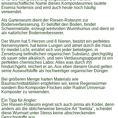
wissenschaftliche Name dieses Kompostwurmes lautete
Eisenia hortensis und wird auch heute noch häufig
verwendet.
Als Gartenwurm dient der Riesen-Rotwurm zur
Bodenverbesserung. Er belüftet den Boden, bindet
Schwermetalle, erzeugt wertvollen Wurmhumus und dient so
als natürlicher Bodenverbesserer.
Der Wurm hat 5 Herzen und 6 Nieren, besitzt ein perfektes
Nervensystem, hat keine Lungen und atmet durch die Haut.
Er meidet Licht, ernährt sich von jeder beliebigen, in
Zersetzung befindlichen organischen Substanz, gleichgültig
ob sauer oder alkalisch, und sein Verdauungsapparat ist ein
perfektes chemisches Labor. Alles was durch ihn
hindurchgeht, reichert er an. Aus eben diesem Grund gelten
seine Auswurfstoffe als hochwertiger organischer Dünger.
Bei größeren Menge harten Materials wie
Baumschnittabfällen empfehlen wir, keine Regenwürmer
sondern Bio-Komposter-Flocken oder Radivit Universal-
Komposter zu verwenden.
Ein Tipp für Angler:
Der Riesen-Rotwurm eignet sich auch prima als Köder, denn
anders als die üblicherweise benutze Art "foetida", scheidet
diese Wurmart unter Stress keine abschreckenden
Geruchsstoffe aus.