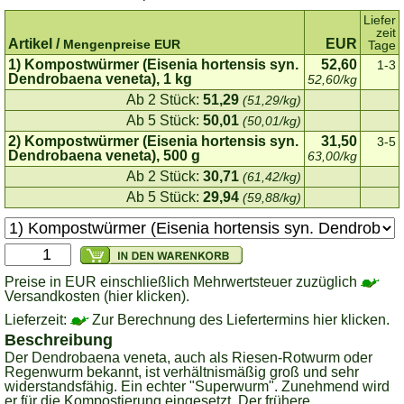
Liefer
zeit
Artikel /
EUR
Mengenpreise EUR
Tage
1) Kompostwürmer (Eisenia hortensis syn.
52,60
1-3
Dendrobaena veneta), 1 kg
52,60/kg
Ab 2 Stück:
51,29
(51,29/kg)
Ab 5 Stück:
50,01
(50,01/kg)
2) Kompostwürmer (Eisenia hortensis syn.
31,50
3-5
Dendrobaena veneta), 500 g
63,00/kg
Ab 2 Stück:
30,71
(61,42/kg)
Ab 5 Stück:
29,94
(59,88/kg)
Preise in EUR einschließlich Mehrwertsteuer zuzüglich
Versandkosten (hier klicken).
Lieferzeit:
Zur Berechnung des Liefertermins hier klicken.
Beschreibung
Der Dendrobaena veneta, auch als Riesen-Rotwurm oder
Regenwurm bekannt, ist verhältnismäßig groß und sehr
widerstandsfähig. Ein echter "Superwurm". Zunehmend wird
er für die Kompostierung eingesetzt. Der frühere