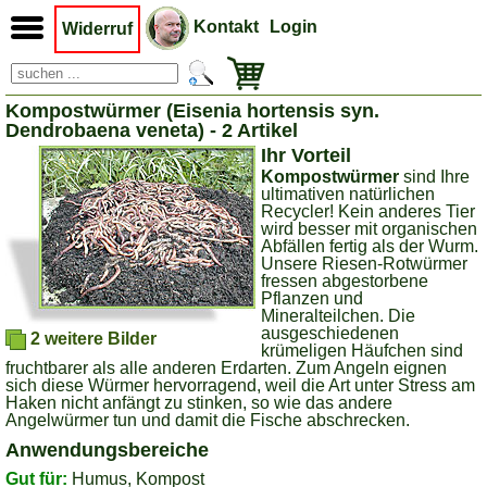
Kontakt
Login
Widerruf
Kompostwürmer (Eisenia hortensis syn.
Dendrobaena veneta) - 2 Artikel
Ihr Vorteil
Kompostwürmer
sind Ihre
ultimativen natürlichen
Recycler! Kein anderes Tier
wird besser mit organischen
Abfällen fertig als der Wurm.
Unsere Riesen-Rotwürmer
fressen abgestorbene
Pflanzen und
Mineralteilchen. Die
ausgeschiedenen
2 weitere Bilder
krümeligen Häufchen sind
fruchtbarer als alle anderen Erdarten. Zum Angeln eignen
sich diese Würmer hervorragend, weil die Art unter Stress am
Haken nicht anfängt zu stinken, so wie das andere
Angelwürmer tun und damit die Fische abschrecken.
Anwendungsbereiche
Gut für:
Humus, Kompost