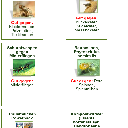
Gut gegen:
Buckelkäfer,
Gut gegen:
Kugelkäfer,
Kleidermotten,
Messingkäfer
Pelzmotten,
Textilmotten
Schlupfwespen
Raubmilben,
gegen
Phytoseiulus
Minierfliegen
persimilis
Gut gegen:
Gut gegen:
Rote
Minierfliegen
Spinnen,
Spinnmilben
Trauermücken
Kompostwürmer
Powerpack
(Eisenia
hortensis syn.
Dendrobaena