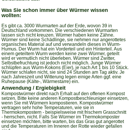
Was Sie schon immer über Würmer wissen
wollten:
Es gibt ca. 3000 Wurmarten auf der Erde, wovon 39 in
Deutschland vorkommen. Die verschiedenen Wurmarten
lassen sich nicht kreuzen. Würmer haben keine Zähne.
Würmer sind keine Schädlinge, sie nehmen nur angerottetes
organisches Material auf und verwandeln dieses in Wurm-
Humus. Der Wurm hat ein Vorderteil und ein Hinterteil. Aus
einem geteiltem Wurm werden keine zwei Würmer, geteilt
wird er vermutlich nicht überleben. Würmer sind Zwitter,
Selbstbefruchtung ist jedoch nicht möglich. Junge Würmer
schlüpfen aus Wurm-Kokons (Eier), je nach Art 1 bis 10 Stück.
Würmer schlafen nicht, sie sind 24 Stunden am Tag aktiv. Je
nach Jahreszeit und Witterung legen einige Arten ggf. eine
Ruhepause (Kälte-, Wärmestarre) ein.
Anwendung / Ergiebigkeit
Kompostwürmer direkt nach Erhalt auf den offenen Kompost
setzen. Bitte keine anderen Kompostbeschleuniger einsetzen,
wenn Sie mit Würmern kompostieren. Kompostwürmer
vertragen sehr hohe Temperaturen, wie sie in
Thermokompostern - beispielsweise mit frischem Grasschnitt
- herrschen, nicht. Falls Sie Würmer im Thermokomposter
einsetzen möchten, bitte warten, bis das Gras gut angerottet
und die Temperaturen im Inneren der Rotte wieder gefallen