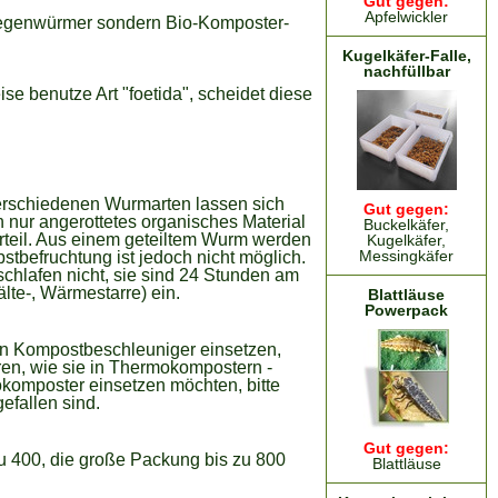
Gut gegen:
Apfelwickler
 Regenwürmer sondern Bio-Komposter-
Kugelkäfer-Falle,
nachfüllbar
e benutze Art "foetida", scheidet diese
erschiedenen Wurmarten lassen sich
Gut gegen:
nur angerottetes organisches Material
Buckelkäfer,
rteil. Aus einem geteiltem Wurm werden
Kugelkäfer,
Messingkäfer
bstbefruchtung ist jedoch nicht möglich.
chlafen nicht, sie sind 24 Stunden am
lte-, Wärmestarre) ein.
Blattläuse
Powerpack
en Kompostbeschleuniger einsetzen,
n, wie sie in Thermokompostern -
okomposter einsetzen möchten, bitte
efallen sind.
Gut gegen:
 400, die große Packung bis zu 800
Blattläuse