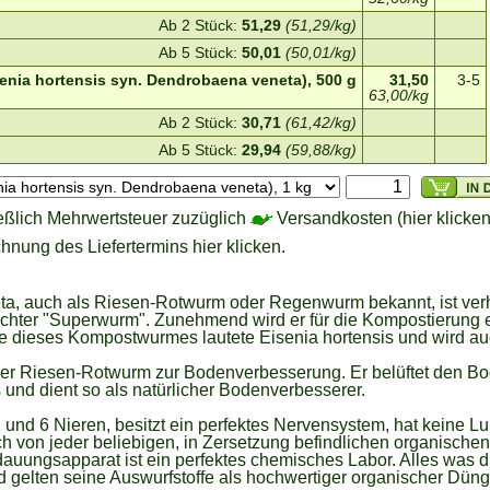
Ab 2 Stück:
51,29
(51,29/kg)
Ab 5 Stück:
50,01
(50,01/kg)
nia hortensis syn. Dendrobaena veneta), 500 g
31,50
3-5
63,00/kg
Ab 2 Stück:
30,71
(61,42/kg)
Ab 5 Stück:
29,94
(59,88/kg)
eßlich Mehrwertsteuer zuzüglich
Versandkosten (hier klicken
hnung des Liefertermins hier klicken.
a, auch als Riesen-Rotwurm oder Regenwurm bekannt, ist verh
echter "Superwurm". Zunehmend wird er für die Kompostierung e
 dieses Kompostwurmes lautete Eisenia hortensis und wird au
er Riesen-Rotwurm zur Bodenverbesserung. Er belüftet den Bo
nd dient so als natürlicher Bodenverbesserer.
und 6 Nieren, besitzt ein perfektes Nervensystem, hat keine Lu
ich von jeder beliebigen, in Zersetzung befindlichen organische
dauungsapparat ist ein perfektes chemisches Labor. Alles was du
gelten seine Auswurfstoffe als hochwertiger organischer Düng