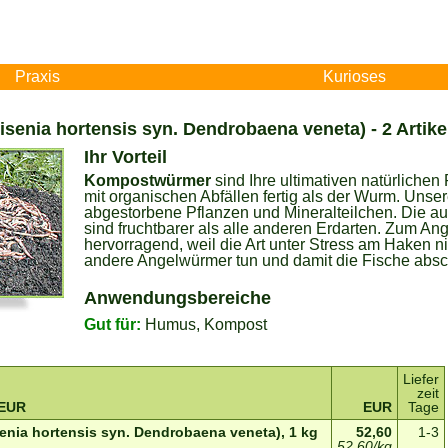
Praxis
Kurioses
enia hortensis syn. Dendrobaena veneta) - 2 Artike
Ihr Vorteil
Kompostwürmer
sind Ihre ultimativen natürlichen
mit organischen Abfällen fertig als der Wurm. Uns
abgestorbene Pflanzen und Mineralteilchen. Die 
sind fruchtbarer als alle anderen Erdarten. Zum A
hervorragend, weil die Art unter Stress am Haken ni
andere Angelwürmer tun und damit die Fische abs
Anwendungsbereiche
Gut für:
Humus, Kompost
Liefer
zeit
 EUR
EUR
Tage
nia hortensis syn. Dendrobaena veneta), 1 kg
52,60
1-3
52,60/kg