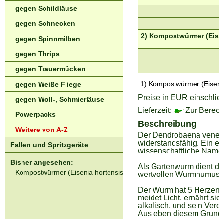
gegen Schildläuse
gegen Schnecken
2) Kompostwürmer (Eise
gegen Spinnmilben
gegen Thrips
gegen Trauermücken
gegen Weiße Fliege
Preise in EUR einschli
gegen Woll-, Schmierläuse
Lieferzeit:
Zur Berec
Powerpacks
Beschreibung
Weitere von A-Z
Der Dendrobaena venet
widerstandsfähig. Ein 
Fallen und Spritzgeräte
wissenschaftliche Name
Bisher angesehen:
Als Gartenwurm dient d
Kompostwürmer (Eisenia hortensis syn. Dendrobaena veneta)
wertvollen Wurmhumus u
Der Wurm hat 5 Herzen 
meidet Licht, ernährt s
alkalisch, und sein Ver
Aus eben diesem Grund 