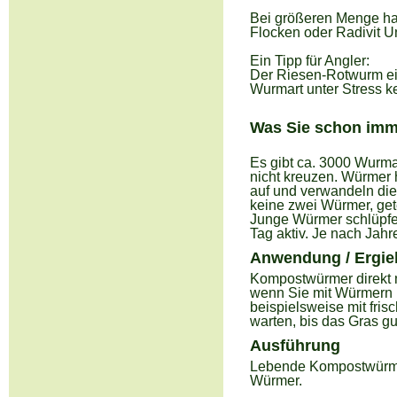
Bei größeren Menge ha
Flocken oder Radivit 
Ein Tipp für Angler:
Der Riesen-Rotwurm eig
Wurmart unter Stress k
Was Sie schon imm
Es gibt ca. 3000 Wurm
nicht kreuzen. Würmer 
auf und verwandeln die
keine zwei Würmer, gete
Junge Würmer schlüpfen
Tag aktiv. Je nach Jahr
Anwendung / Ergieb
Kompostwürmer direkt n
wenn Sie mit Würmern 
beispielsweise mit fris
warten, bis das Gras gu
Ausführung
Lebende Kompostwürmer
Würmer.