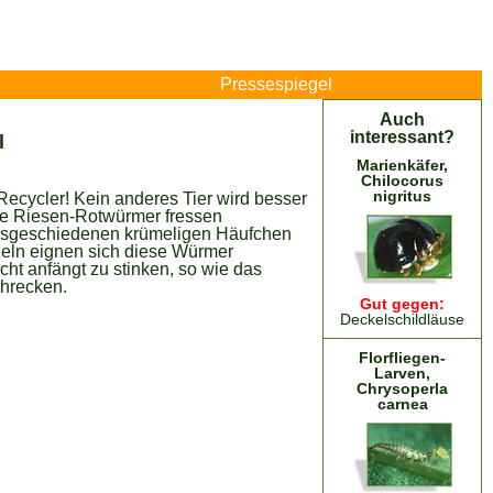
Pressespiegel
Auch
interessant?
l
Marienkäfer,
Chilocorus
nigritus
 Recycler! Kein anderes Tier wird besser
ere Riesen-Rotwürmer fressen
ausgeschiedenen krümeligen Häufchen
ngeln eignen sich diese Würmer
cht anfängt zu stinken, so wie das
chrecken.
Gut gegen:
Deckelschildläuse
Florfliegen-
Larven,
Chrysoperla
carnea