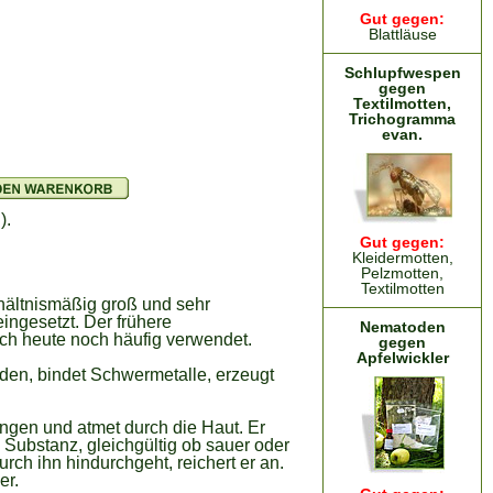
Gut gegen:
Blattläuse
Schlupfwespen
gegen
Textilmotten,
Trichogramma
evan.
).
Gut gegen:
Kleidermotten,
Pelzmotten,
Textilmotten
ältnismäßig groß und sehr
ingesetzt. Der frühere
Nematoden
ch heute noch häufig verwendet.
gegen
Apfelwickler
den, bindet Schwermetalle, erzeugt
ngen und atmet durch die Haut. Er
n Substanz, gleichgültig ob sauer oder
rch ihn hindurchgeht, reichert er an.
er.