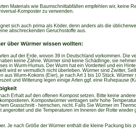
rten Materials wie Baumschnittabfällen empfehlen wir, keine
Universal-Komposter zu verwenden.
net sich auch prima als Köder, denn anders als die üblicherweis
eine abschreckenden Geruchsstoffe aus.
er über Würmer wissen wollten:
arten auf der Erde, wovon 39 in Deutschland vorkommen. Die v
haben keine Zähne. Würmer sind keine Schädlinge, sie nehmen 
ses in Wurm-Humus. Der Wurm hat ein Vorderteil und ein Hinte
ilt wird er vermutlich nicht überleben. Würmer sind Zwitter, Sel
 aus Wurm-Kokons (Eier), je nach Art 1 bis 10 Stück. Würmer s
eszeit und Witterung legen einige Arten ggf. eine Ruhepause (Kä
igkeit
ach Erhalt auf den offenen Kompost setzen. Bitte keine ander
kompostieren. Kompostwürmer vertragen sehr hohe Temperature
chem Grasschnitt - herrschen, nicht. Falls Sie Würmer im Therm
t angerottet und die Temperaturen im Inneren der Rotte wieder g
. Je nach Größe der Würmer enthält die kleine Packung bis zu