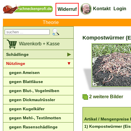
Kontakt
Login
Widerruf
Theorie
Kompostwürmer (Eis
Warenkorb + Kasse
▶
Schädlinge
▼
Nützlinge
gegen Ameisen
gegen Blattläuse
gegen Blut-, Vogelmilben
2 weitere Bilder
gegen Dickmaulrüssler
gegen Kugelkäfer
gegen Mehl-, Textilmotten
Artikel /
Mengenpreise
1) Kompostwürmer (Eise
gegen Rasenschädlinge