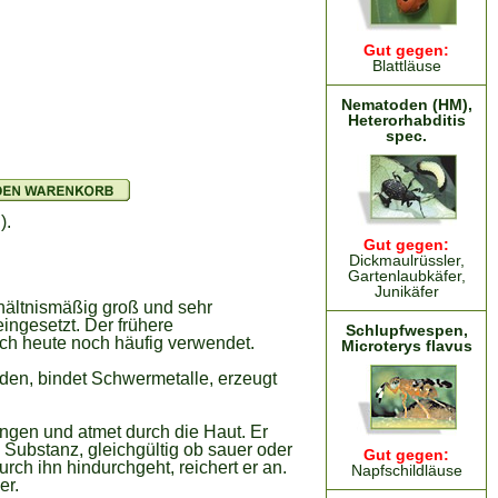
Gut gegen:
Blattläuse
Nematoden (HM),
Heterorhabditis
spec.
).
Gut gegen:
Dickmaulrüssler,
Gartenlaubkäfer,
Junikäfer
ältnismäßig groß und sehr
ingesetzt. Der frühere
Schlupfwespen,
ch heute noch häufig verwendet.
Microterys flavus
den, bindet Schwermetalle, erzeugt
ngen und atmet durch die Haut. Er
n Substanz, gleichgültig ob sauer oder
Gut gegen:
rch ihn hindurchgeht, reichert er an.
Napfschildläuse
er.