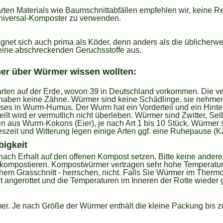
rten Materials wie Baumschnittabfällen empfehlen wir, keine
Universal-Komposter zu verwenden.
net sich auch prima als Köder, denn anders als die üblicherweis
eine abschreckenden Geruchsstoffe aus.
er über Würmer wissen wollten:
arten auf der Erde, wovon 39 in Deutschland vorkommen. Die v
haben keine Zähne. Würmer sind keine Schädlinge, sie nehmen 
ses in Wurm-Humus. Der Wurm hat ein Vorderteil und ein Hinte
ilt wird er vermutlich nicht überleben. Würmer sind Zwitter, Sel
 aus Wurm-Kokons (Eier), je nach Art 1 bis 10 Stück. Würmer s
eszeit und Witterung legen einige Arten ggf. eine Ruhepause (Kä
igkeit
ach Erhalt auf den offenen Kompost setzen. Bitte keine ander
kompostieren. Kompostwürmer vertragen sehr hohe Temperature
chem Grasschnitt - herrschen, nicht. Falls Sie Würmer im Therm
t angerottet und die Temperaturen im Inneren der Rotte wieder g
. Je nach Größe der Würmer enthält die kleine Packung bis zu