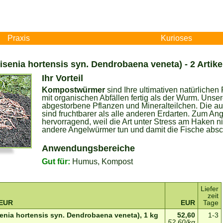
Praxis
Kurioses
enia hortensis syn. Dendrobaena veneta) - 2 Artike
Ihr Vorteil
Kompostwürmer
sind Ihre ultimativen natürlichen
mit organischen Abfällen fertig als der Wurm. Uns
abgestorbene Pflanzen und Mineralteilchen. Die 
sind fruchtbarer als alle anderen Erdarten. Zum A
hervorragend, weil die Art unter Stress am Haken ni
andere Angelwürmer tun und damit die Fische abs
Anwendungsbereiche
Gut für:
Humus, Kompost
Liefer
zeit
 EUR
EUR
Tage
nia hortensis syn. Dendrobaena veneta), 1 kg
52,60
1-3
52,60/kg