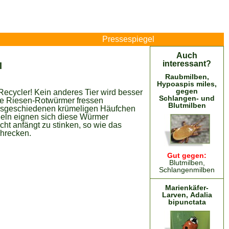
Pressespiegel
Auch
interessant?
l
Raubmilben,
Hypoaspis miles,
gegen
 Recycler! Kein anderes Tier wird besser
Schlangen- und
ere Riesen-Rotwürmer fressen
Blutmilben
ausgeschiedenen krümeligen Häufchen
ngeln eignen sich diese Würmer
cht anfängt zu stinken, so wie das
chrecken.
Gut gegen:
Blutmilben,
Schlangenmilben
Marienkäfer-
Larven, Adalia
bipunctata