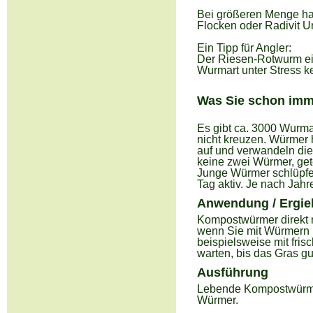
Bei größeren Menge ha
Flocken oder Radivit 
Ein Tipp für Angler:
Der Riesen-Rotwurm eig
Wurmart unter Stress k
Was Sie schon imm
Es gibt ca. 3000 Wurm
nicht kreuzen. Würmer 
auf und verwandeln die
keine zwei Würmer, gete
Junge Würmer schlüpfen
Tag aktiv. Je nach Jahr
Anwendung / Ergieb
Kompostwürmer direkt n
wenn Sie mit Würmern 
beispielsweise mit fris
warten, bis das Gras gu
Ausführung
Lebende Kompostwürmer
Würmer.