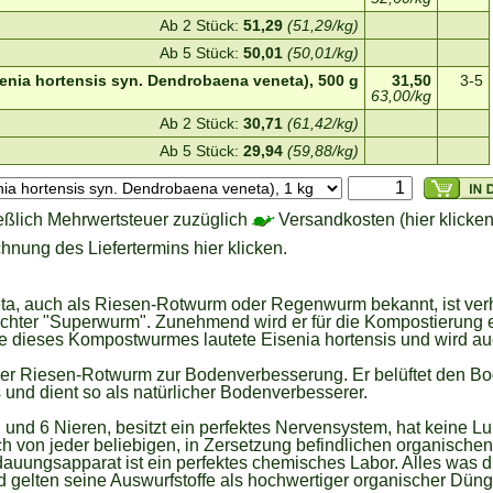
Ab 2 Stück:
51,29
(51,29/kg)
Ab 5 Stück:
50,01
(50,01/kg)
nia hortensis syn. Dendrobaena veneta), 500 g
31,50
3-5
63,00/kg
Ab 2 Stück:
30,71
(61,42/kg)
Ab 5 Stück:
29,94
(59,88/kg)
eßlich Mehrwertsteuer zuzüglich
Versandkosten (hier klicken
hnung des Liefertermins hier klicken.
a, auch als Riesen-Rotwurm oder Regenwurm bekannt, ist verh
echter "Superwurm". Zunehmend wird er für die Kompostierung e
 dieses Kompostwurmes lautete Eisenia hortensis und wird au
er Riesen-Rotwurm zur Bodenverbesserung. Er belüftet den Bo
nd dient so als natürlicher Bodenverbesserer.
und 6 Nieren, besitzt ein perfektes Nervensystem, hat keine Lu
ich von jeder beliebigen, in Zersetzung befindlichen organische
dauungsapparat ist ein perfektes chemisches Labor. Alles was du
gelten seine Auswurfstoffe als hochwertiger organischer Düng