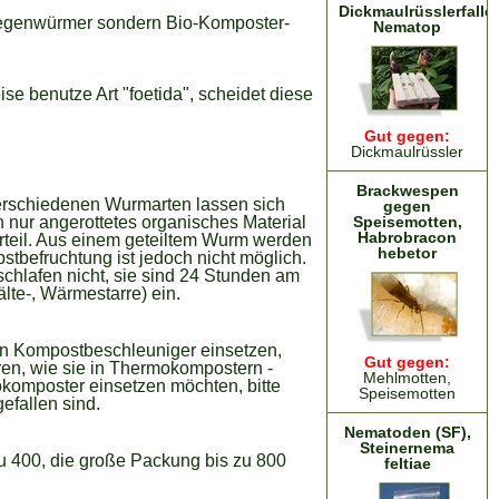
Dickmaulrüsslerfalle
 Regenwürmer sondern Bio-Komposter-
Nematop
e benutze Art "foetida", scheidet diese
Gut gegen:
Dickmaulrüssler
Brackwespen
erschiedenen Wurmarten lassen sich
gegen
nur angerottetes organisches Material
Speisemotten,
Habrobracon
rteil. Aus einem geteiltem Wurm werden
hebetor
bstbefruchtung ist jedoch nicht möglich.
chlafen nicht, sie sind 24 Stunden am
lte-, Wärmestarre) ein.
en Kompostbeschleuniger einsetzen,
Gut gegen:
n, wie sie in Thermokompostern -
Mehlmotten,
okomposter einsetzen möchten, bitte
Speisemotten
efallen sind.
Nematoden (SF),
Steinernema
 400, die große Packung bis zu 800
feltiae