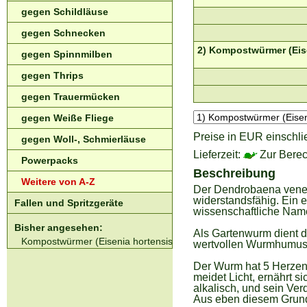
gegen Schildläuse
gegen Schnecken
2) Kompostwürmer (Eise
gegen Spinnmilben
gegen Thrips
gegen Trauermücken
gegen Weiße Fliege
Preise in EUR einschli
gegen Woll-, Schmierläuse
Lieferzeit:
Zur Berec
Powerpacks
Beschreibung
Weitere von A-Z
Der Dendrobaena venet
widerstandsfähig. Ein 
Fallen und Spritzgeräte
wissenschaftliche Name
Bisher angesehen:
Als Gartenwurm dient d
Kompostwürmer (Eisenia hortensis syn. Dendrobaena veneta)
wertvollen Wurmhumus u
Der Wurm hat 5 Herzen 
meidet Licht, ernährt s
alkalisch, und sein Ver
Aus eben diesem Grund 