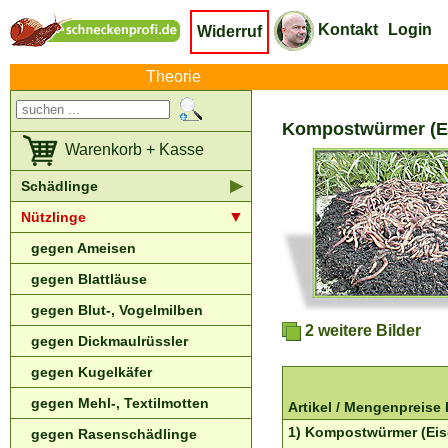
Kontakt
Login
Widerruf
Theorie
Kompostwürmer (Eis
Warenkorb + Kasse
▶
Schädlinge
▼
Nützlinge
gegen Ameisen
gegen Blattläuse
gegen Blut-, Vogelmilben
2 weitere Bilder
gegen Dickmaulrüssler
gegen Kugelkäfer
gegen Mehl-, Textilmotten
Artikel /
Mengenpreise
1) Kompostwürmer (Eise
gegen Rasenschädlinge