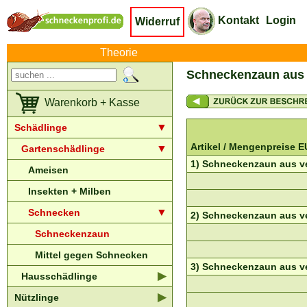
Kontakt
Login
Widerruf
Theorie
Schneckenzaun aus v
Warenkorb + Kasse
▼
Schädlinge
Artikel /
Mengenpreise E
▼
Gartenschädlinge
1) Schneckenzaun aus ver
Ameisen
Insekten + Milben
▼
Schnecken
2) Schneckenzaun aus ver
Schneckenzaun
Mittel gegen Schnecken
3) Schneckenzaun aus ver
▶
Hausschädlinge
▶
Nützlinge