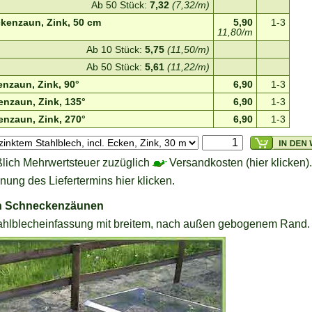
Ab 50 Stück:
7,32
(7,32/m)
kenzaun, Zink, 50 cm
5,90
1-3
11,80/m
Ab 10 Stück:
5,75
(11,50/m)
Ab 50 Stück:
5,61
(11,22/m)
nzaun, Zink, 90°
6,90
1-3
nzaun, Zink, 135°
6,90
1-3
nzaun, Zink, 270°
6,90
1-3
ßlich Mehrwertsteuer zuzüglich
Versandkosten (hier klicken).
ung des Liefertermins hier klicken.
en Schneckenzäunen
Stahlblecheinfassung mit breitem, nach außen gebogenem Rand.