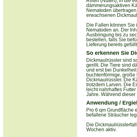
Rillen (Nuten), in die 
dämmerungsaktiven Käfe
Nematoden übertragen. 
erwachsenen Dickmaulr
Die Fallen können Sie 
Nematoden an. Der Inhal
Ausbringung bis zu sec
bestellen, falls Sie be
Lieferung bereits gefül
So erkennen Sie Di
Dickmaulrüssler sind s
gerillt. Die Tiere sind
und erst bei Dunkelhei
buchtenförmige, große L
Dickmaulrüssler. Die K
trotzdem Larven. Die E
leicht nahrhaftes Futte
Jahre. Während dieser 
Anwendung / Ergieb
Pro 6 qm Grundfläche e
befallene Sträucher le
Die Dickmaulrüsslerfal
Wochen aktiv.