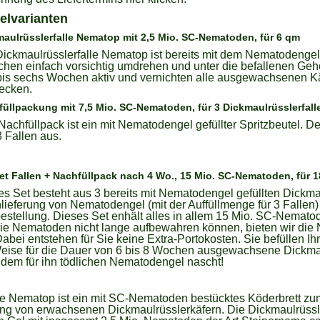
kelvarianten
aulrüsslerfalle Nematop mit 2,5 Mio. SC-Nematoden, für 6 qm
ickmaulrüsslerfalle Nematop ist bereits mit dem Nematodengel b
tchen einfach vorsichtig umdrehen und unter die befallenen Geh
 bis sechs Wochen aktiv und vernichten alle ausgewachsenen Käf
tecken.
üllpackung mit 7,5 Mio. SC-Nematoden, für 3 Dickmaulrüsslerfall
achfüllpack ist ein mit Nematodengel gefüllter Spritzbeutel. Der
 Fallen aus.
et Fallen + Nachfüllpack nach 4 Wo., 15 Mio. SC-Nematoden, für 
es Set besteht aus 3 bereits mit Nematodengel gefüllten Dickma
lieferung von Nematodengel (mit der Auffüllmenge für 3 Fallen
bestellung. Dieses Set enhält alles in allem 15 Mio. SC-Nemato
ie Nematoden nicht lange aufbewahren können, bieten wir die 
bei entstehen für Sie keine Extra-Portokosten. Sie befüllen Ih
eise für die Dauer von 6 bis 8 Wochen ausgewachsene Dickmaul
 dem für ihn tödlichen Nematodengel nascht!
le Nematop ist ein mit SC-Nematoden bestücktes Köderbrett zu
ng von erwachsenen Dickmaulrüsslerkäfern. Die Dickmaulrüssler