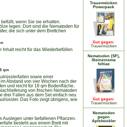
Trauermücken
Powerpack
efüllt, wenn Sie sie erhalten.
ölze legen. Dort sind die Nematoden für
er, die sich unter dem Brettchen
Gut gegen:
en
Trauermücken
 Inhalt reicht für das Wiederbefüllen
Nematoden (SF),
Steinernema
feltiae
18 qm
ulrüsslerfallen sowie einer
) im Abstand von vier Wochen nach der
den und reicht für 18 qm Bodenfläche.
Nachlieferung von frischen Nematoden
re drei Fallen aus dem Set einfach neu
Gut gegen:
rüssler. Das Foto zeigt übrigens, wie
Trauermücken
Nematoden
gegen
m Auslegen unter befallenen Pflanzen.
Apfelwickler
falle besteht aus einem Brett mit