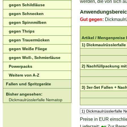
werden, die von sich a
gegen Schildläuse
Anwendungsberei
gegen Schnecken
Gut gegen:
Dickmaulrü
gegen Spinnmilben
gegen Thrips
Artikel /
Mengenpreise
gegen Trauermücken
1) Dickmaulrüsslerfall
gegen Weiße Fliege
gegen Woll-, Schmierläuse
2) Nachfüllpackung mit
Powerpacks
Weitere von A-Z
Fallen und Spritzgeräte
3) 3er-Set Fallen + Na
Bisher angesehen:
Dickmaulrüsslerfalle Nematop
Preise in EUR einschli
Lieferzeit:
Zur Berec