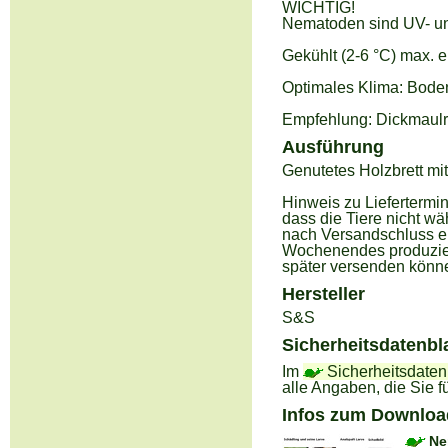
WICHTIG!
Nematoden sind UV- un
Gekühlt (2-6 °C) max. 
Optimales Klima: Boden
Empfehlung: Dickmaulr
Ausführung
Genutetes Holzbrett mi
Hinweis zu Liefertermi
dass die Tiere nicht 
nach Versandschluss er
Wochenendes produziert
später versenden könne
Hersteller
S&S
Sicherheitsdatenbla
Im
Sicherheitsdatenb
alle Angaben, die Sie 
Infos zum Downloa
Ne