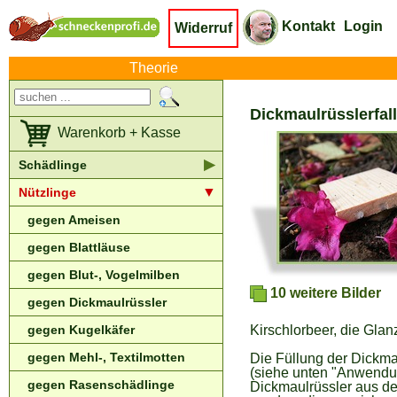
Kontakt
Login
Widerruf
Theorie
Dickmaulrüsslerfall
Warenkorb + Kasse
▶
Schädlinge
▼
Nützlinge
gegen Ameisen
gegen Blattläuse
gegen Blut-, Vogelmilben
10 weitere Bilder
gegen Dickmaulrüssler
gegen Kugelkäfer
Kirschlorbeer, die Glan
gegen Mehl-, Textilmotten
Die Füllung der Dickma
(siehe unten "Anwendung
gegen Rasenschädlinge
Dickmaulrüssler aus der