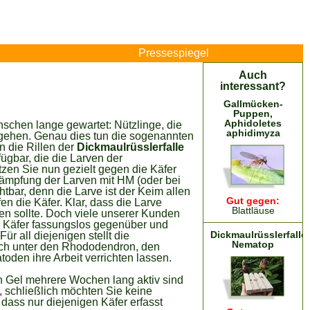
Pressespiegel
Auch
interessant?
Gallmücken-
Puppen,
Aphidoletes
hen lange gewartet: Nützlinge, die
aphidimyza
ehen. Genau dies tun die sogenannten
n die Rillen der
Dickmaulrüsslerfalle
ügbar, die die Larven der
zen Sie nun gezielt gegen die Käfer
ämpfung der Larven mit HM (oder bei
tbar, denn die Larve ist der Keim allen
Gut gegen:
en die Käfer. Klar, dass die Larve
Blattläuse
n sollte. Doch viele unserer Kunden
Käfer fassungslos gegenüber und
Dickmaulrüsslerfalle
ür all diejenigen stellt die
Nematop
fach unter den Rhododendron, den
oden ihre Arbeit verrichten lassen.
in Gel mehrere Wochen lang aktiv sind
, schließlich möchten Sie keine
dass nur diejenigen Käfer erfasst