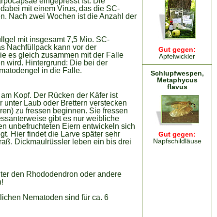
arpocapsae eingepresst ist. Die
 dabei mit einem Virus, das die SC-
n. Nach zwei Wochen ist die Anzahl der
lgel mit insgesamt 7,5 Mio. SC-
as Nachfüllpack kann vor der
Gut gegen:
ie es gleich zusammen mit der Falle
Apfelwickler
n wird. Hintergrund: Die bei der
matodengel in die Falle.
Schlupfwespen,
Metaphycus
flavus
 am Kopf. Der Rücken der Käfer ist
r unter Laub oder Brettern verstecken
ren) zu fressen beginnen. Sie fressen
ressanterweise gibt es nur weibliche
en unbefruchteten Eiern entwickeln sich
. Hier findet die Larve später sehr
Gut gegen:
Napfschildläuse
raß. Dickmaulrüssler leben ein bis drei
unter den Rhododendron oder andere
!
dlichen Nematoden sind für ca. 6