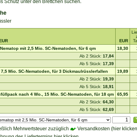
us Schutz unter den Brettchen suchen.
che
ssler
Lie
 EUR
EUR
T
e Nematop mit 2,5 Mio. SC-Nematoden, für 6 qm
18,30
Ab 2 Stück:
17,84
Ab 5 Stück:
17,39
 7,5 Mio. SC-Nematoden, für 3 Dickmaulrüsslerfallen
19,89
Ab 2 Stück:
19,39
Ab 5 Stück:
18,91
chfüllpack nach 4 Wo., 15 Mio. SC-Nematoden, für 18 qm
65,95
Ab 2 Stück:
64,30
Ab 5 Stück:
62,69
eßlich Mehrwertsteuer zuzüglich
Versandkosten (hier klicken
hnung des Liefertermins hier klicken.