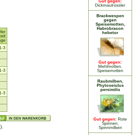
Gut gegen:
Dickmaulrüssler
Brackwespen
gegen
Speisemotten,
Habrobracon
fer
hebetor
zeit
age
1-3
Gut gegen:
Mehlmotten,
1-3
Speisemotten
Raubmilben,
Phytoseiulus
persimilis
1-3
Gut gegen:
Rote
Spinnen,
).
Spinnmilben