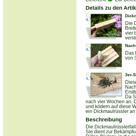
Details zu den Arti
Dickm
Die D
Bret
vier
vers
Nachf
Das N
von 3
3er-S
Dies
Nach
Erst
Da S
nach vier Wochen an. Da
und ködern auf diese W
ein Dickmaulrüssler an
Beschreibung
Die Dickmaulrüsslerfal
Sie dient zur Bekämpfu