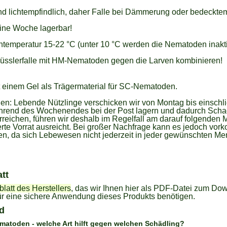
d lichtempfindlich, daher Falle bei Dämmerung oder bedeckte
eine Woche lagerbar!
temperatur 15-22 °C (unter 10 °C werden die Nematoden inaktiv
üsslerfalle mit HM-Nematoden gegen die Larven kombinieren!
t einem Gel als Trägermaterial für SC-Nematoden.
nen:
Lebende Nützlinge verschicken wir von Montag bis einschli
während des Wochenendes bei der Post lagern und dadurch Scha
reichen, führen wir deshalb im Regelfall am darauf folgenden 
e Vorrat ausreicht. Bei großer Nachfrage kann es jedoch vorko
n, da sich Lebewesen nicht jederzeit in jeder gewünschten Men
tt
latt des Herstellers
, das wir Ihnen hier als PDF-Datei zum Dow
für eine sichere Anwendung dieses Produkts benötigen.
d
matoden - welche Art hilft gegen welchen Schädling?