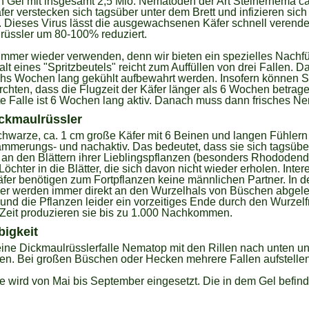
ein Gel mit insgesamt 2,5 Mio. Nematoden der Art Steinernema c
r verstecken sich tagsüber unter dem Brett und infizieren sich
Dieses Virus lässt die ausgewachsenen Käfer schnell verende
üssler um 80-100% reduziert.
immer wieder verwenden, denn wir bieten ein spezielles Nachfül
t eines "Spritzbeutels" reicht zum Auffüllen von drei Fallen. D
hs Wochen lang gekühlt aufbewahrt werden. Insofern können S
fürchten, dass die Flugzeit der Käfer länger als 6 Wochen betrage
lte Falle ist 6 Wochen lang aktiv. Danach muss dann frisches Ne
ckmaulrüssler
chwarze, ca. 1 cm große Käfer mit 6 Beinen und langen Fühlern
 dämmerungs- und nachaktiv. Das bedeutet, dass sie sich tagsübe
t an den Blättern ihrer Lieblingspflanzen (besonders Rhododend
öchter in die Blätter, die sich davon nicht wieder erholen. Inte
äfer benötigen zum Fortpflanzen keine männlichen Partner. In d
ier werden immer direkt an den Wurzelhals von Büschen abgelegt
r und die Pflanzen leider ein vorzeitiges Ende durch den Wurzelf
Zeit produzieren sie bis zu 1.000 Nachkommen.
igkeit
ine Dickmaulrüsslerfalle Nematop mit den Rillen nach unten 
gen. Bei großen Büschen oder Hecken mehrere Fallen aufstellen
le wird von Mai bis September eingesetzt. Die in dem Gel befin