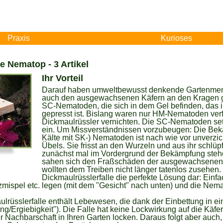
Praxis
Kurioses
e Nematop - 3 Artikel
Ihr Vorteil
Darauf haben umweltbewusst denkende Gartenmensc
auch den ausgewachsenen Käfern an den Kragen g
SC-Nematoden, die sich in dem Gel befinden, das i
gepresst ist. Bislang waren nur HM-Nematoden verf
Dickmaulrüssler vernichten. Die SC-Nematoden set
ein. Um Missverständnissen vorzubeugen: Die Bek
Kälte mit SK-) Nematoden ist nach wie vor unverzich
Übels. Sie frisst an den Wurzeln und aus ihr schlüpf
zunächst mal im Vordergrund der Bekämpfung stehe
sahen sich den Fraßschäden der ausgewachsenen 
wollten dem Treiben nicht länger tatenlos zusehen. F
Dickmaulrüsslerfalle die perfekte Lösung dar: Ein
zmispel etc. legen (mit dem "Gesicht" nach unten) und die Nemat
ulrüsslerfalle enthält Lebewesen, die dank der Einbettung in e
/Ergiebigkeit"). Die Falle hat keine Lockwirkung auf die Käfer
 Nachbarschaft in Ihren Garten locken. Daraus folgt aber auch, 