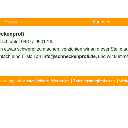
Praxis
Kurioses
eckenprofi
onisch unter 04877-9901790.
twas schwerer zu machen, verzichten wir an dieser Stelle auf
infach eine E-Mail an
info@schneckenprofi.de
, und wir kümme
lehrung und Muster-Widerrufsformular
Zahlungsmöglichkeiten
Weit