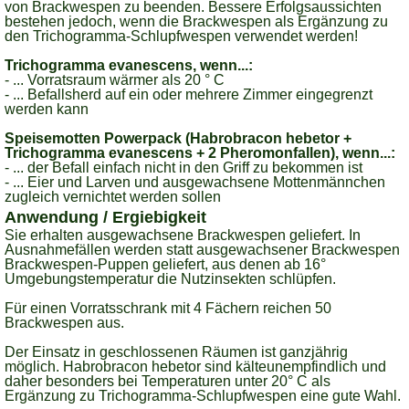
von Brackwespen zu beenden. Bessere Erfolgsaussichten
bestehen jedoch, wenn die Brackwespen als Ergänzung zu
den Trichogramma-Schlupfwespen verwendet werden!
Trichogramma evanescens, wenn...:
- ... Vorratsraum wärmer als 20 ° C
- ... Befallsherd auf ein oder mehrere Zimmer eingegrenzt
werden kann
Speisemotten Powerpack (Habrobracon hebetor +
Trichogramma evanescens + 2 Pheromonfallen), wenn...:
- ... der Befall einfach nicht in den Griff zu bekommen ist
- ... Eier und Larven und ausgewachsene Mottenmännchen
zugleich vernichtet werden sollen
Anwendung / Ergiebigkeit
Sie erhalten ausgewachsene Brackwespen geliefert. In
Ausnahmefällen werden statt ausgewachsener Brackwespen
Brackwespen-Puppen geliefert, aus denen ab 16°
Umgebungstemperatur die Nutzinsekten schlüpfen.
Für einen Vorratsschrank mit 4 Fächern reichen 50
Brackwespen aus.
Der Einsatz in geschlossenen Räumen ist ganzjährig
möglich. Habrobracon hebetor sind kälteunempfindlich und
daher besonders bei Temperaturen unter 20° C als
Ergänzung zu Trichogramma-Schlupfwespen eine gute Wahl.