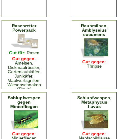
Rasenretter
Raubmilben,
Powerpack
Amblyseius
cucumeris
Gut für:
Rasen
Gut gegen:
Gut gegen:
Ameisen,
Thripse
Dickmaulrüssler,
Gartenlaubkäfer,
Junikäfer,
Maulwurfsgrillen,
Wiesenschnaken
(Tipula)
Schlupfwespen
Schlupfwespen,
gegen
Metaphycus
Minierfliegen
flavus
Gut gegen:
Gut gegen:
Minierfliegen
Napfschildläuse