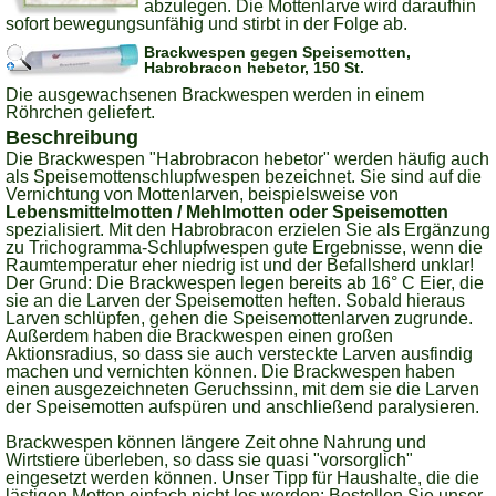
abzulegen. Die Mottenlarve wird daraufhin
sofort bewegungsunfähig und stirbt in der Folge ab.
Brackwespen gegen Speisemotten,
Habrobracon hebetor, 150 St.
Die ausgewachsenen Brackwespen werden in einem
Röhrchen geliefert.
Beschreibung
Die Brackwespen "Habrobracon hebetor" werden häufig auch
als Speisemottenschlupfwespen bezeichnet. Sie sind auf die
Vernichtung von Mottenlarven, beispielsweise von
Lebensmittelmotten / Mehlmotten oder Speisemotten
spezialisiert. Mit den Habrobracon erzielen Sie als Ergänzung
zu Trichogramma-Schlupfwespen gute Ergebnisse, wenn die
Raumtemperatur eher niedrig ist und der Befallsherd unklar!
Der Grund: Die Brackwespen legen bereits ab 16° C Eier, die
sie an die Larven der Speisemotten heften. Sobald hieraus
Larven schlüpfen, gehen die Speisemottenlarven zugrunde.
Außerdem haben die Brackwespen einen großen
Aktionsradius, so dass sie auch versteckte Larven ausfindig
machen und vernichten können. Die Brackwespen haben
einen ausgezeichneten Geruchssinn, mit dem sie die Larven
der Speisemotten aufspüren und anschließend paralysieren.
Brackwespen können längere Zeit ohne Nahrung und
Wirtstiere überleben, so dass sie quasi "vorsorglich"
eingesetzt werden können. Unser Tipp für Haushalte, die die
lästigen Motten einfach nicht los werden: Bestellen Sie unser