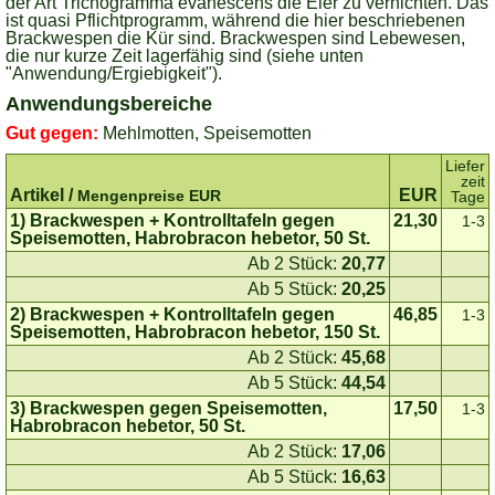
der Art Trichogramma evanescens die Eier zu vernichten. Das
ist quasi Pflichtprogramm, während die hier beschriebenen
Brackwespen die Kür sind. Brackwespen sind Lebewesen,
die nur kurze Zeit lagerfähig sind (siehe unten
"Anwendung/Ergiebigkeit").
Anwendungsbereiche
Gut gegen:
Mehlmotten, Speisemotten
Liefer
zeit
Artikel /
EUR
Mengenpreise EUR
Tage
1) Brackwespen + Kontrolltafeln gegen
21,30
1-3
Speisemotten, Habrobracon hebetor, 50 St.
Ab 2 Stück:
20,77
Ab 5 Stück:
20,25
2) Brackwespen + Kontrolltafeln gegen
46,85
1-3
Speisemotten, Habrobracon hebetor, 150 St.
Ab 2 Stück:
45,68
Ab 5 Stück:
44,54
3) Brackwespen gegen Speisemotten,
17,50
1-3
Habrobracon hebetor, 50 St.
Ab 2 Stück:
17,06
Ab 5 Stück:
16,63