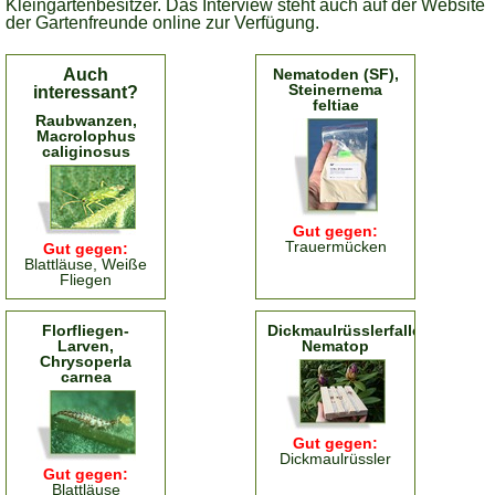
Kleingartenbesitzer. Das Interview steht auch auf der Website
der Gartenfreunde online zur Verfügung.
Auch
Nematoden (SF),
Steinernema
interessant?
feltiae
Raubwanzen,
Macrolophus
caliginosus
Gut gegen:
Trauermücken
Gut gegen:
Blattläuse, Weiße
Fliegen
Florfliegen-
Dickmaulrüsslerfalle
Larven,
Nematop
Chrysoperla
carnea
Gut gegen:
Dickmaulrüssler
Gut gegen:
Blattläuse