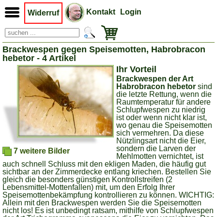
Kontakt
Login
Widerruf
Brackwespen gegen Speisemotten, Habrobracon
hebetor - 4 Artikel
Ihr Vorteil
Brackwespen der Art
Habrobracon hebetor
sind
die letzte Rettung, wenn die
Raumtemperatur für andere
Schlupfwespen zu niedrig
ist oder wenn nicht klar ist,
wo genau die Speisemotten
sich vermehren. Da diese
Nützlingsart nicht die Eier,
sondern die Larven der
7 weitere Bilder
Mehlmotten vernichtet, ist
auch schnell Schluss mit den ekligen Maden, die häufig gut
sichtbar an der Zimmerdecke entlang kriechen. Bestellen Sie
gleich die besonders günstigen Kontrollstreifen (2
Lebensmittel-Mottenfallen) mit, um den Erfolg Ihrer
Speisemottenbekämpfung kontrollieren zu können. WICHTIG:
Allein mit den Brackwespen werden Sie die Speisemotten
nicht los! Es ist unbedingt ratsam, mithilfe von Schlupfwespen