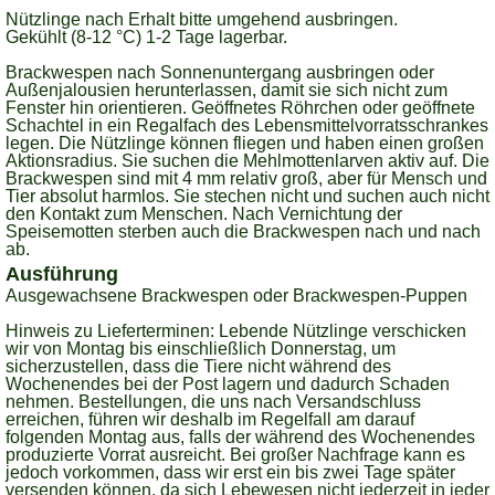
Nützlinge nach Erhalt bitte umgehend ausbringen.
Gekühlt (8-12 °C) 1-2 Tage lagerbar.
Brackwespen nach Sonnenuntergang ausbringen oder
Außenjalousien herunterlassen, damit sie sich nicht zum
Fenster hin orientieren. Geöffnetes Röhrchen oder geöffnete
Schachtel in ein Regalfach des Lebensmittelvorratsschrankes
legen. Die Nützlinge können fliegen und haben einen großen
Aktionsradius. Sie suchen die Mehlmottenlarven aktiv auf. Die
Brackwespen sind mit 4 mm relativ groß, aber für Mensch und
Tier absolut harmlos. Sie stechen nicht und suchen auch nicht
den Kontakt zum Menschen. Nach Vernichtung der
Speisemotten sterben auch die Brackwespen nach und nach
ab.
Ausführung
Ausgewachsene Brackwespen oder Brackwespen-Puppen
Hinweis zu Lieferterminen:
Lebende Nützlinge verschicken
wir von Montag bis einschließlich Donnerstag, um
sicherzustellen, dass die Tiere nicht während des
Wochenendes bei der Post lagern und dadurch Schaden
nehmen. Bestellungen, die uns nach Versandschluss
erreichen, führen wir deshalb im Regelfall am darauf
folgenden Montag aus, falls der während des Wochenendes
produzierte Vorrat ausreicht. Bei großer Nachfrage kann es
jedoch vorkommen, dass wir erst ein bis zwei Tage später
versenden können, da sich Lebewesen nicht jederzeit in jeder