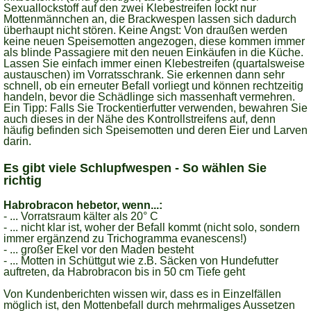
Sexuallockstoff auf den zwei Klebestreifen lockt nur
Mottenmännchen an, die Brackwespen lassen sich dadurch
überhaupt nicht stören. Keine Angst: Von draußen werden
keine neuen Speisemotten angezogen, diese kommen immer
als blinde Passagiere mit den neuen Einkäufen in die Küche.
Lassen Sie einfach immer einen Klebestreifen (quartalsweise
austauschen) im Vorratsschrank. Sie erkennen dann sehr
schnell, ob ein erneuter Befall vorliegt und können rechtzeitig
handeln, bevor die Schädlinge sich massenhaft vermehren.
Ein Tipp: Falls Sie Trockentierfutter verwenden, bewahren Sie
auch dieses in der Nähe des Kontrollstreifens auf, denn
häufig befinden sich Speisemotten und deren Eier und Larven
darin.
Es gibt viele Schlupfwespen - So wählen Sie
richtig
Habrobracon hebetor, wenn...:
- ... Vorratsraum kälter als 20° C
- ... nicht klar ist, woher der Befall kommt (nicht solo, sondern
immer ergänzend zu Trichogramma evanescens!)
- ... großer Ekel vor den Maden besteht
- ... Motten in Schüttgut wie z.B. Säcken von Hundefutter
auftreten, da Habrobracon bis in 50 cm Tiefe geht
Von Kundenberichten wissen wir, dass es in Einzelfällen
möglich ist, den Mottenbefall durch mehrmaliges Aussetzen